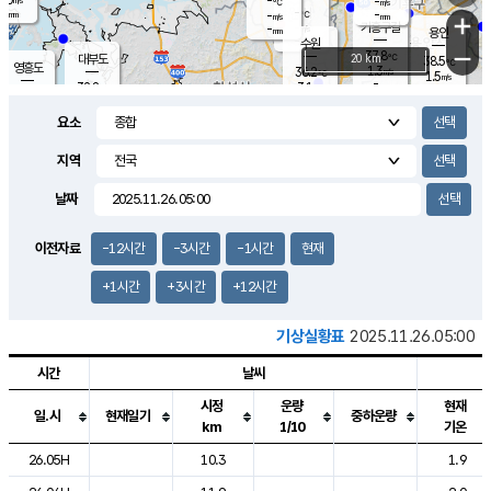
-
-
m/s
℃
-
-
-
mm
-
℃
mm
+
m/s
기흥구갈
-
-
m/s
mm
용인
-
수원
mm
−
37.8
℃
대부도
20 km
38.5
℃
영흥도
1.3
36.2
m/s
℃
1.5
m/s
-
mm
3.1
32.8
m/s
-
℃
mm
34.3
℃
-
오산
2.2
mm
m/s
2.9
m/s
-
mm
요소
-
mm
향남
36.4
℃
2.1
m/s
36.3
-
지역
℃
운평
mm
송탄
-
℃
m/s
-
s
mm
34.1
보
℃
날짜
37.8
℃
3.1
m/s
산
1.0
m/s
-
34.
mm
-
mm
0.7
℃
이전자료
-12시간
-3시간
-1시간
현재
-
m
/s
+1시간
+3시간
+12시간
기상실황표
2025.11.26.05:00
시간
날씨
시정
운량
현재
일.시
현재일기
중하운량
km
1/10
기온
도시별 기상실황표로 지점, 날씨, 기온, 강수, 바람, 기압등을 안내한 표입
26.05H
10.3
1.9