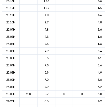
25.13H
15.5
5.6
25.12H
12.7
4.5
25.11H
4.8
4.6
25.10H
2.7
4.8
25.09H
4.8
3.6
25.08H
4.3
1.6
25.07H
4.4
1.6
25.06H
4.9
3.4
25.05H
5.6
4.1
25.04H
7.5
5.6
25.03H
6.9
4.9
25.02H
7.0
5.6
25.01H
4.9
3.2
25.00H
맑음
5.7
0
0
3.8
24.23H
6.5
4.2