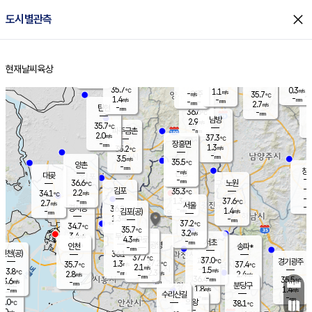
close
도시별관측
장남
판문점
36.3
℃
1.1
m/s
화현
35.8
동두천
℃
남면
-
현재날씨
육상
mm
파주
0.8
홈
m/s
포천
35.6
-
35.2
℃
mm
℃
35.6
℃
35.7
0.3
1.1
m/s
℃
m/s
-
양주
35.7
m/s
가
℃
-
1.4
-
mm
m/s
mm
-
mm
2.7
m/s
-
탄현
mm
36.6
-
3
℃
mm
남방
2.9
m/s
0
35.7
℃
-
파주금촌
mm
2.0
m/s
37.3
℃
-
장흥면
mm
1.3
m/s
35.2
℃
-
mm
3.5
m/s
35.5
℃
양촌
-
mm
창
-
m/s
은평
대곶
-
mm
36.6
노원
℃
-
김포
35.3
2.2
℃
34.1
m/s
℃
-
m/
-
1.3
37.6
m/s
mm
2.7
℃
m/s
서울
-
경서동
36.2
m
-
1.4
℃
mm
-
김포(공)
m/s
mm
1.3
-
m/s
mm
37.2
℃
34.7
-
℃
mm
35.7
℃
3.2
m/s
3.4
부천
m/s
4.3
구로
m/s
-
서초
mm
-
광명
mm
인천
송파*
-
mm
인천(공)
36.1
℃
37.7
℃
37.0
과천
경기광주
℃
37.2
1.3
35.7
37.4
m/s
℃
℃
℃
2.1
m/s
1.5
m/s
33.8
-
2.3
℃
mm
2.8
m/s
2.4
m/s
-
m/s
mm
-
36.4
35.5
mm
3.6
-
℃
℃
m/s
-
-
mm
무의도
mm
mm
분당구
1.8
-
1.4
m/s
m/s
mm
수리산길
-
-
mm
mm
3.0
의왕
38.1
℃
℃
2.0
m/s