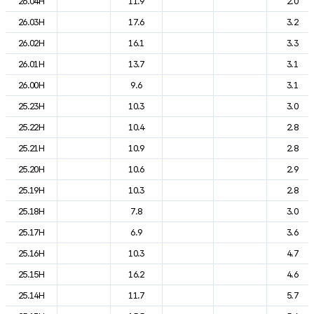
26.04H
11.9
2.0
26.03H
17.6
3.2
26.02H
16.1
3.3
26.01H
13.7
3.1
26.00H
9.6
3.1
25.23H
10.3
3.0
25.22H
10.4
2.8
25.21H
10.9
2.8
25.20H
10.6
2.9
25.19H
10.3
2.8
25.18H
7.8
3.0
25.17H
6.9
3.6
25.16H
10.3
4.7
25.15H
16.2
4.6
25.14H
11.7
5.7