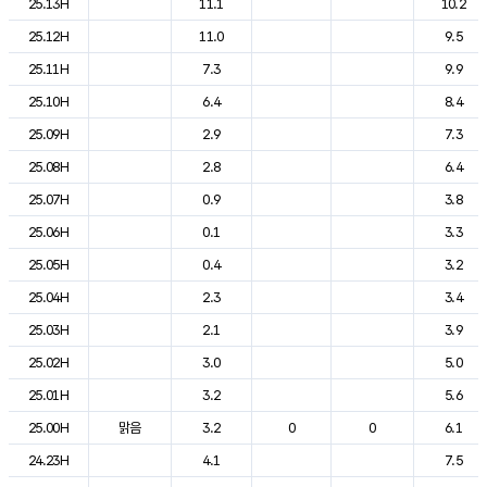
25.13H
11.1
10.2
25.12H
11.0
9.5
25.11H
7.3
9.9
25.10H
6.4
8.4
25.09H
2.9
7.3
25.08H
2.8
6.4
25.07H
0.9
3.8
25.06H
0.1
3.3
25.05H
0.4
3.2
25.04H
2.3
3.4
25.03H
2.1
3.9
25.02H
3.0
5.0
25.01H
3.2
5.6
25.00H
맑음
3.2
0
0
6.1
24.23H
4.1
7.5