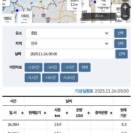
30.8
-
m/s
℃
-
-
-
mm
1.1
℃
mm
+
m/s
기흥구갈
-
-
m/s
mm
용인
-
수원
mm
−
30.3
℃
대부도
20 km
28.6
℃
영흥도
0.4
30.6
m/s
℃
0.6
m/s
-
mm
0.5
28.8
m/s
-
℃
mm
28.5
℃
-
오산
1.8
mm
m/s
0.7
m/s
-
mm
요소
-
mm
향남
27.3
℃
0.2
m/s
31.8
-
지역
℃
운평
mm
송탄
0.0
℃
m/s
-
s
mm
27.8
보
℃
날짜
31.3
℃
0.1
m/s
산
0.4
m/s
-
24.
mm
-
mm
0.0
℃
이전자료
-12시간
-3시간
-1시간
현재
-
m
/s
+1시간
+3시간
+12시간
기상실황표
2025.11.26.05:00
시간
날씨
시정
운량
현재
일.시
현재일기
중하운량
km
1/10
기온
도시별 기상실황표로 지점, 날씨, 기온, 강수, 바람, 기압등을 안내한 표입
26.05H
15.9
5.3