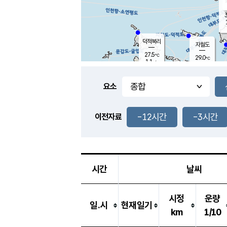
3
덕적북리
자월도
27.5
℃
29.0
℃
1.1
m/s
1.3
m/s
-
mm
-
mm
요소
풍도
28.1
덕적지도
0.9
m/
-
-12시간
-3시간
mm
이전자료
26.5
℃
대
2.9
m/s
-
mm
27.5
0.0
m
-
mm
시간
날씨
시정
운량
일.시
현재일기
km
1/10