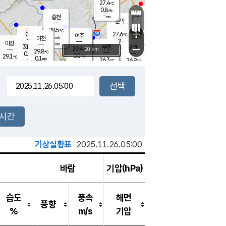
27.4
℃
강림
0.8
m/s
원주
-
흥천
mm
25.2
℃
문막
0.2
m/s
31.2
℃
28.5
-
℃
mm
+
1.4
설봉
m/s
27.6
℃
여주
-
m/s
이천
-
mm
2.9
m/s
-
마장
mm
신림
31.3
부론
-
귀래
−
℃
mm
29.4
20 km
℃
29.8
℃
0.3
m/s
0.5
29.1
m/s
℃
24.9
0.1
m/s
℃
-
26.3
26.9
mm
℃
-
℃
mm
1.2
m/s
-
0.3
mm
m/s
0.0
0.6
m/s
m/s
-
mm
-
백운
mm
-
-
mm
mm
백암
장호원
26.0
℃
0.7
m/s
25.0
℃
29.2
엄정
℃
-
mm
0.0
m/s
1.1
m/s
노은
-
mm
-
27.6
mm
℃
개
2시간
0.2
m/s
26.7
℃
-
mm
6
0.0
℃
m/s
-
m/s
mm
m
기상실황표
2025.11.26.05:00
바람
기압(hPa)
습도
풍속
해면
풍향
%
m/s
기압