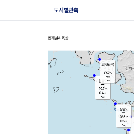
도시별관측
현재날씨
육상
홈
교동도(음)
29.3
℃
-
m/s
-
mm
볼음도
대연평
29.7
℃
0.4
m/s
30.2
℃
-
mm
2.6
m/s
-
mm
장봉도
28.5
℃
0.5
m/s
-
mm