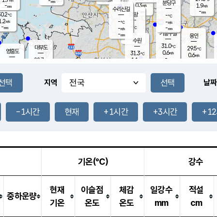
-
-
mm
무의도
mm
mm
분당구
0.3
-
1.9
m/s
m/s
mm
수리산길
-
-
mm
mm
0.2
의왕
-
℃
℃
1.2
-
m/s
-
m/s
℃
-
-
-
mm
-
℃
mm
m/s
기흥구갈
-
-
m/s
mm
용인
-
수원
mm
31.0
℃
대부도
29.5
℃
영흥도
0.6
31.3
m/s
℃
0.6
m/s
-
mm
1.1
28.7
m/s
-
℃
mm
31.1
℃
-
오산
1.2
mm
m/s
3.6
m/s
-
mm
-
mm
향남
28.5
℃
지역
날짜
0.2
m/s
31.7
-
℃
운평
mm
송탄
0.1
℃
m/s
-
s
mm
28.4
보
℃
32.3
-1시간
현재
+1시간
+3시간
+1
℃
0.9
m/s
산
1.1
m/s
-
25.
mm
-
mm
0.0
℃
-
m
/s
기온(℃)
강수
현재
이슬점
체감
일강수
적설
중하운량
기온
온도
온도
mm
cm