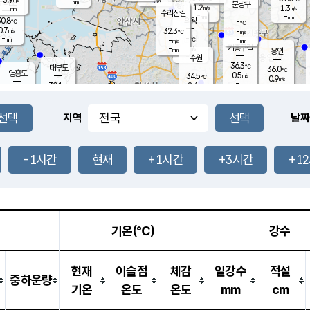
-
-
mm
무의도
mm
mm
분당구
1.2
-
1.3
m/s
m/s
mm
수리산길
-
-
mm
mm
0.8
의왕
-
℃
℃
0.7
32.3
m/s
-
m/s
℃
-
-
-
mm
-
℃
mm
m/s
기흥구갈
-
-
m/s
mm
용인
-
수원
mm
36.3
℃
대부도
36.0
℃
영흥도
0.5
34.5
m/s
℃
0.9
m/s
-
mm
2.4
30.1
m/s
-
℃
mm
31.0
℃
-
오산
1.8
mm
m/s
3.4
m/s
-
mm
-
mm
향남
31.0
℃
지역
날짜
0.3
m/s
34.7
-
℃
운평
mm
송탄
2.2
℃
m/s
-
s
mm
30.9
보
℃
35.8
-1시간
현재
+1시간
+3시간
+1
℃
3.3
m/s
산
0.8
m/s
-
31.
mm
-
mm
0.5
℃
-
m
/s
기온(℃)
강수
현재
이슬점
체감
일강수
적설
중하운량
기온
온도
온도
mm
cm