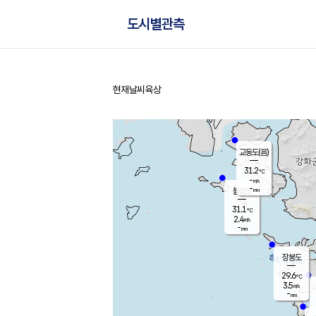
도시별관측
현재날씨
육상
홈
교동도(음)
31.2
℃
-
m/s
-
mm
볼음도
대연평
31.1
℃
2.4
m/s
30.7
℃
-
mm
3.4
m/s
-
mm
장봉도
29.6
℃
3.5
m/s
-
mm