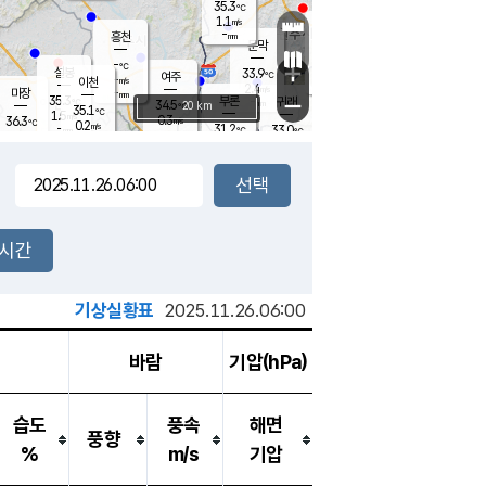
35.3
℃
강림
1.1
m/s
원주
-
흥천
mm
32.2
℃
문막
0.7
m/s
35.5
℃
-
-
℃
mm
+
1.1
설봉
m/s
33.9
℃
여주
-
m/s
이천
-
mm
2.4
m/s
-
마장
mm
신림
35.3
부론
-
귀래
−
℃
mm
34.5
20 km
℃
35.1
℃
1.5
m/s
0.3
36.3
m/s
℃
32.0
0.2
m/s
℃
-
31.2
33.0
mm
℃
-
℃
mm
1.2
m/s
-
0.2
mm
m/s
0.0
0.8
m/s
m/s
-
mm
-
백운
mm
-
-
mm
mm
백암
장호원
33.6
℃
0.3
m/s
33.1
℃
36.1
엄정
℃
-
mm
0.9
m/s
1.3
m/s
노은
-
mm
-
35.3
mm
℃
개
2시간
1.2
m/s
32.7
℃
-
mm
3
0.7
℃
m/s
-
m/s
mm
m
기상실황표
2025.11.26.06:00
바람
기압(hPa)
습도
풍속
해면
풍향
%
m/s
기압