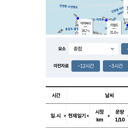
3
덕적북리
자월도
28.7
℃
31.0
℃
1.8
m/s
1.6
m/s
-
mm
-
mm
요소
풍도
28.4
덕적지도
2.7
m/
-
-12시간
-3시간
mm
이전자료
27.8
℃
대
4.4
m/s
-
mm
28.2
0.1
m
-
mm
시간
날씨
시정
운량
일.시
현재일기
km
1/10