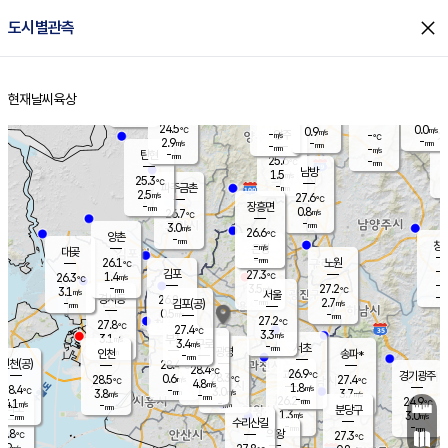
close
도시별관측
장남
판문점
25.0
℃
2.0
m/s
화현
24.8
동두천
℃
남면
-
현재날씨
육상
mm
파주
3.3
홈
m/s
포천
23.4
-
25.3
℃
mm
℃
25.3
℃
24.5
0.0
0.9
m/s
℃
m/s
-
양주
-
m/s
가
℃
-
2.9
-
mm
m/s
mm
-
mm
-
m/s
-
탄현
mm
25.6
-
2
℃
mm
남방
1.5
m/s
0
25.3
℃
-
파주금촌
mm
2.5
m/s
27.6
℃
-
장흥면
mm
0.8
m/s
26.7
℃
-
mm
3.0
m/s
26.6
℃
양촌
-
mm
창
-
m/s
은평
대곶
-
mm
26.1
노원
℃
-
김포
27.3
1.4
℃
26.3
m/s
℃
-
m/
-
3.5
27.2
m/s
mm
3.1
℃
m/s
서울
-
경서동
26.8
m
-
2.7
℃
mm
-
김포(공)
m/s
mm
0.5
-
m/s
mm
27.2
℃
27.8
-
℃
mm
27.4
℃
3.3
m/s
3.1
부천
m/s
3.4
구로
m/s
-
서초
mm
-
광명
mm
인천
송파*
-
mm
인천(공)
28.4
℃
28.4
℃
26.9
과천
경기광주
℃
28.3
0.6
28.5
27.4
m/s
℃
℃
℃
4.8
m/s
1.8
m/s
28.4
-
3.0
℃
mm
3.8
m/s
3.7
m/s
-
m/s
mm
-
26.2
24.9
mm
4.1
-
℃
℃
m/s
-
-
mm
무의도
mm
mm
분당구
1.3
-
3.0
m/s
m/s
mm
수리산길
-
-
mm
mm
6.8
의왕
27.3
℃
℃
2.9
m/s