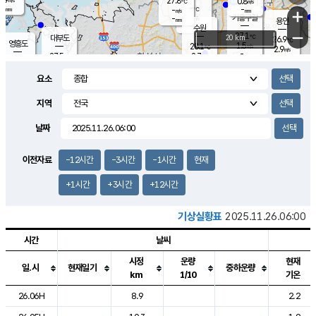
27.8
0.8
m/s
℃
-
-
-
mm
-
℃
mm
+
m/s
기흥구갈
-
-
m/s
mm
용인
-
수원
mm
−
27.1
℃
대부도
20 km
26.9
℃
영흥도
1.5
28.1
m/s
℃
2.9
m/s
-
mm
2.7
27.5
m/s
-
℃
mm
28.3
℃
-
오산
3.3
mm
m/s
5.1
m/s
-
mm
요소
-
mm
향남
27.1
℃
2.1
m/s
28.3
-
지역
℃
운평
mm
송탄
-
℃
m/s
-
s
mm
26.6
보
℃
날짜
27.5
℃
3.0
m/s
산
0.6
m/s
-
25.
mm
-
mm
0.8
℃
이전자료
-12시간
-3시간
-1시간
현재
-
m
/s
+1시간
+3시간
+12시간
기상실황표
2025.11.26.06:00
시간
날씨
시정
운량
현재
일.시
현재일기
중하운량
km
1/10
기온
도시별 기상실황표로 지점, 날씨, 기온, 강수, 바람, 기압등을 안내한 표입
26.06H
8.9
2.2