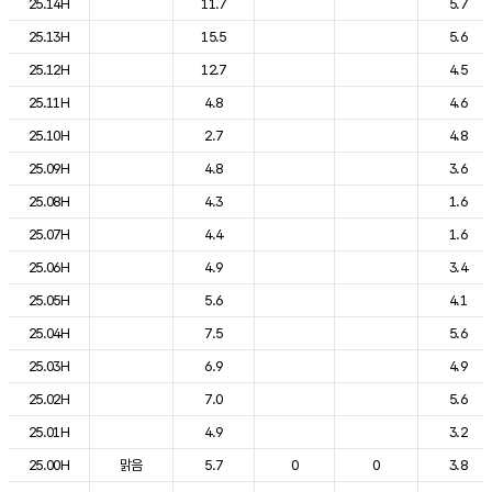
25.14H
11.7
5.7
25.13H
15.5
5.6
25.12H
12.7
4.5
25.11H
4.8
4.6
25.10H
2.7
4.8
25.09H
4.8
3.6
25.08H
4.3
1.6
25.07H
4.4
1.6
25.06H
4.9
3.4
25.05H
5.6
4.1
25.04H
7.5
5.6
25.03H
6.9
4.9
25.02H
7.0
5.6
25.01H
4.9
3.2
25.00H
맑음
5.7
0
0
3.8