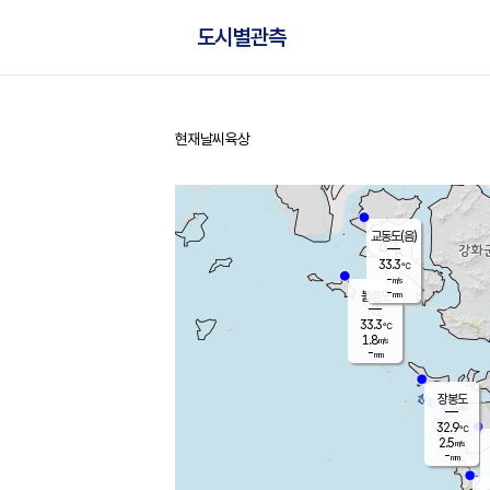
도시별관측
현재날씨
육상
홈
교동도(음)
33.3
℃
-
m/s
-
mm
볼음도
대연평
33.3
℃
1.8
m/s
32.4
℃
-
mm
1.7
m/s
-
mm
장봉도
32.9
℃
2.5
m/s
-
mm