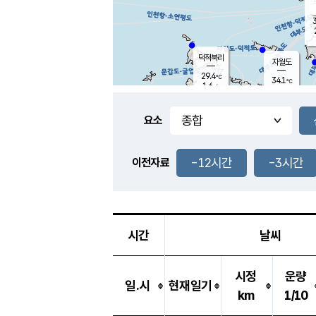
3
덕적북리
자월도
29.4
℃
34.1
℃
1.6
m/s
0.8
m/s
-
mm
-
mm
요소
풍도
32.1
덕적지도
0.7
m/
-
-12시간
-3시간
mm
이전자료
30.3
℃
대
0.6
m/s
-
mm
31.2
0.2
m
-
mm
시간
날씨
시정
운량
일.시
현재일기
km
1/10