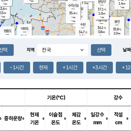
-
-
mm
무의도
mm
mm
분당구
1.3
-
1.4
m/s
m/s
mm
수리산길
-
-
mm
mm
3.6
의왕
37.1
℃
℃
2.5
35.4
m/s
1.0
m/s
℃
-
-
-
mm
-
℃
mm
m/s
기흥구갈
-
-
m/s
mm
용인
-
수원
mm
36.1
℃
대부도
35.8
℃
영흥도
0.8
34.7
m/s
℃
2.0
m/s
-
mm
1.5
34.0
m/s
-
℃
mm
33.5
℃
-
오산
2.1
mm
m/s
1.3
m/s
-
mm
-
mm
향남
34.1
℃
지역
날짜
1.2
m/s
35.3
-
℃
운평
mm
송탄
0.5
℃
m/s
-
s
mm
34.8
보
℃
36.0
-1시간
현재
+1시간
+3시간
+1
℃
1.9
m/s
산
1.4
m/s
-
33.
mm
-
mm
1.1
℃
-
m
/s
기온(℃)
강수
현재
이슬점
체감
일강수
적설
중하운량
기온
온도
온도
mm
cm