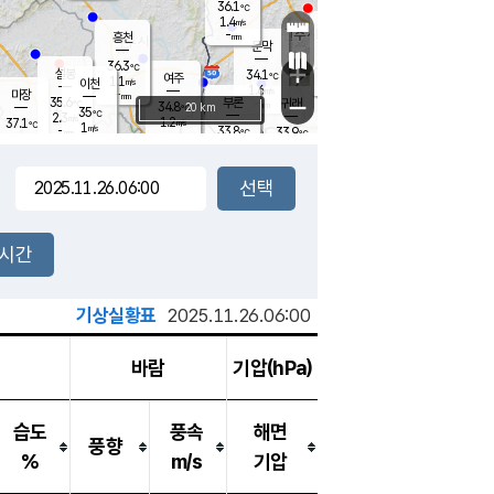
36.1
℃
강림
1.4
m/s
원주
-
흥천
mm
34.4
℃
문막
2.0
m/s
34.6
℃
36.3
-
℃
mm
+
1.8
설봉
m/s
34.1
℃
여주
1.1
m/s
이천
-
mm
1.6
m/s
-
마장
mm
신림
35.6
부론
-
귀래
−
℃
mm
34.8
20 km
℃
35
℃
2.3
m/s
1.2
37.1
m/s
℃
34.2
1
m/s
℃
-
33.8
33.9
mm
℃
-
℃
mm
1.4
m/s
-
1.8
mm
m/s
1.3
0.9
m/s
m/s
-
mm
-
백운
mm
-
-
mm
mm
백암
장호원
34.3
℃
1.7
m/s
34.3
℃
34.6
엄정
℃
-
mm
1.8
m/s
1.4
m/s
노은
-
mm
-
35.2
mm
℃
개
2시간
2.6
m/s
34.0
℃
-
mm
5
2.3
℃
m/s
-
m/s
mm
m
기상실황표
2025.11.26.06:00
바람
기압(hPa)
습도
풍속
해면
풍향
%
m/s
기압