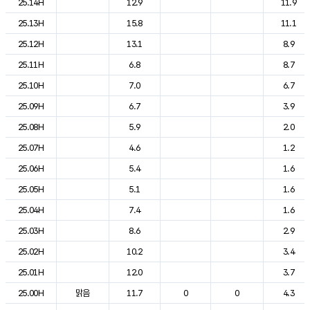
25.14H
12.9
11.9
25.13H
15.8
11.1
25.12H
13.1
8.9
25.11H
6.8
8.7
25.10H
7.0
6.7
25.09H
6.7
3.9
25.08H
5.9
2.0
25.07H
4.6
1.2
25.06H
5.4
1.6
25.05H
5.1
1.6
25.04H
7.4
1.6
25.03H
8.6
2.9
25.02H
10.2
3.4
25.01H
12.0
3.7
25.00H
맑음
11.7
0
0
4.3