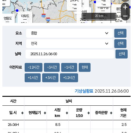
29.9
-
m/s
℃
-
-
-
mm
-
℃
mm
+
m/s
기흥구갈
-
-
m/s
mm
용인
-
수원
mm
−
29.9
℃
대부도
20 km
28.6
℃
영흥도
0.7
29.5
m/s
℃
0.7
m/s
-
mm
0.9
27.6
m/s
-
℃
mm
28.6
℃
-
오산
1.3
mm
m/s
0.8
m/s
-
mm
요소
-
mm
향남
28.0
℃
0.5
m/s
31.2
-
지역
℃
운평
mm
송탄
0.1
℃
m/s
-
s
mm
27.3
보
℃
날짜
31.4
℃
0.2
m/s
산
0.6
m/s
-
24.
mm
-
mm
0.2
℃
이전자료
-12시간
-3시간
-1시간
현재
-
m
/s
+1시간
+3시간
+12시간
기상실황표
2025.11.26.06:00
시간
날씨
시정
운량
현재
일.시
현재일기
중하운량
km
1/10
기온
도시별 기상실황표로 지점, 날씨, 기온, 강수, 바람, 기압등을 안내한 표입
26.06H
8.5
2.5