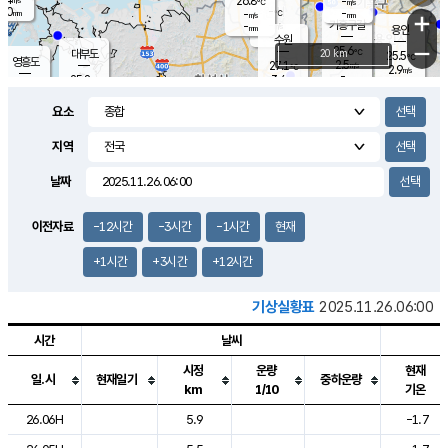
26.8
-
m/s
℃
2.0
-
-
mm
-
℃
mm
+
m/s
기흥구갈
-
-
m/s
mm
용인
-
수원
mm
−
25.6
℃
대부도
20 km
25.5
℃
영흥도
2.5
27.1
m/s
℃
2.9
m/s
-
mm
3.4
25.8
m/s
-
℃
mm
27.6
℃
-
오산
3.9
mm
m/s
7.7
m/s
14.5
mm
요소
11.5
mm
향남
25.8
℃
2.2
m/s
27.2
-
지역
℃
운평
mm
송탄
1.4
℃
m/s
-
s
mm
25.1
보
℃
날짜
25.6
m
℃
2.6
m/s
산
0.3
m/s
27.0
22.
mm
-
mm
1.0
℃
이전자료
-12시간
-3시간
-1시간
현재
1.0
/s
+1시간
+3시간
+12시간
기상실황표
2025.11.26.06:00
시간
날씨
시정
운량
현재
일.시
현재일기
중하운량
km
1/10
기온
도시별 기상실황표로 지점, 날씨, 기온, 강수, 바람, 기압등을 안내한 표입
26.06H
5.9
-1.7