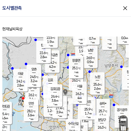
close
도시별관측
장남
판문점
22.8
℃
2.3
m/s
화현
22.4
동두천
℃
남면
-
현재날씨
육상
mm
파주
2.9
홈
m/s
포천
21.8
-
23.1
℃
mm
℃
22.6
℃
22.5
0.0
0.7
m/s
℃
m/s
-
양주
-
m/s
가
℃
-
1.9
-
mm
m/s
mm
-
mm
-
m/s
-
탄현
mm
23.3
-
2
℃
mm
남방
1.9
m/s
1
22.6
℃
-
파주금촌
mm
2.8
m/s
26.5
℃
-
장흥면
mm
0.9
m/s
24.2
℃
-
mm
4.2
m/s
25.1
℃
양촌
-
mm
창
-
m/s
은평
대곶
-
mm
24.5
노원
℃
-
김포
26.1
3.2
℃
24.1
m/s
℃
-
m/
-
2.2
25.6
m/s
mm
2.8
℃
m/s
서울
-
경서동
-
m
-
2.6
℃
mm
-
김포(공)
m/s
mm
-
-
m/s
mm
26.3
℃
26.1
-
℃
mm
26.4
℃
4
m/s
2.4
부천
m/s
3.8
구로
m/s
-
서초
mm
-
광명
mm
인천
송파*
-
mm
인천(공)
27.4
℃
27.4
℃
25.9
과천
경기광주
℃
27.1
1.2
28.1
25.7
m/s
℃
℃
℃
3.9
m/s
1.7
m/s
25.4
-
2.4
℃
mm
3.6
m/s
4.1
m/s
-
m/s
mm
-
25.4
23.6
mm
5.6
-
℃
℃
m/s
-
-
mm
무의도
mm
mm
분당구
1.8
-
3.4
m/s
m/s
mm
수리산길
-
-
mm
mm
7.0
의왕
26.3
℃
℃
3.4
m/s