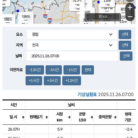
31.3
1.5
m/s
℃
-
-
-
mm
-
℃
mm
+
m/s
기흥구갈
-
-
m/s
mm
용인
-
수원
mm
−
32.1
℃
대부도
20 km
32.5
℃
영흥도
2.3
31.5
m/s
℃
2.5
m/s
-
mm
3.3
31.4
m/s
-
℃
mm
31.3
℃
-
오산
3.9
mm
m/s
4.9
m/s
-
mm
요소
-
mm
향남
31.2
℃
2.8
m/s
31.9
-
지역
℃
운평
mm
송탄
2.4
℃
m/s
-
s
mm
31.2
보
℃
날짜
32.8
℃
3.8
m/s
산
1.3
m/s
-
31.
mm
-
mm
1.2
℃
이전자료
-12시간
-3시간
-1시간
현재
-
m
/s
+1시간
+3시간
+12시간
기상실황표
2025.11.26.07:00
시간
날씨
시정
운량
현재
일.시
현재일기
중하운량
km
1/10
기온
도시별 기상실황표로 지점, 날씨, 기온, 강수, 바람, 기압등을 안내한 표입
26.07H
5.9
-2.4