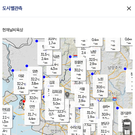
close
도시별관측
장남
판문점
30.8
℃
2.7
m/s
화현
31.3
동두천
℃
남면
-
현재날씨
육상
mm
파주
3.1
홈
m/s
포천
31.4
-
30.9
℃
mm
℃
30.5
℃
30.9
0.6
0.4
m/s
℃
m/s
-
양주
-
m/s
가
℃
-
1.7
-
mm
m/s
mm
-
mm
-
m/s
-
탄현
mm
33.3
-
3
℃
mm
남방
2.4
m/s
1
31.5
℃
-
파주금촌
mm
2.4
m/s
32.5
℃
-
장흥면
mm
2.9
m/s
31.4
℃
-
mm
4.3
m/s
30.2
℃
양촌
-
mm
창
-
m/s
은평
대곶
-
mm
32.2
노원
℃
-
김포
31.6
3.8
℃
32.2
m/s
℃
-
m/
-
1.3
30.5
m/s
mm
3.4
℃
m/s
서울
-
경서동
31.6
m
-
3.9
℃
mm
-
김포(공)
m/s
mm
2.1
-
m/s
mm
31.6
℃
32.0
-
℃
mm
32.6
℃
3.9
m/s
2.6
부천
m/s
5.0
구로
m/s
-
서초
mm
-
광명
mm
인천
송파*
-
mm
인천(공)
32.3
℃
32.3
℃
31.0
과천
경기광주
℃
32.1
0.7
31.7
30.9
m/s
℃
℃
℃
4.5
m/s
1.9
m/s
32.1
-
2.6
℃
mm
4.4
m/s
3.0
m/s
-
m/s
mm
-
31.3
29.6
mm
5.3
-
℃
℃
m/s
-
-
mm
무의도
mm
mm
분당구
2.3
-
2.6
m/s
m/s
mm
수리산길
-
-
mm
mm
0.4
의왕
32.1
℃
℃
2.8
m/s