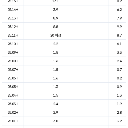
25.15H
13.1
8.2
25.14H
3.9
6.2
25.13H
8.9
7.9
25.12H
8.8
9.9
25.11H
20 이상
8.7
25.10H
2.2
6.1
25.09H
1.5
3.3
25.08H
1.6
2.4
25.07H
1.5
0.7
25.06H
1.6
0.2
25.05H
1.3
0.9
25.04H
1.5
1.3
25.03H
2.4
1.9
25.02H
2.9
2.8
25.01H
3.8
3.2