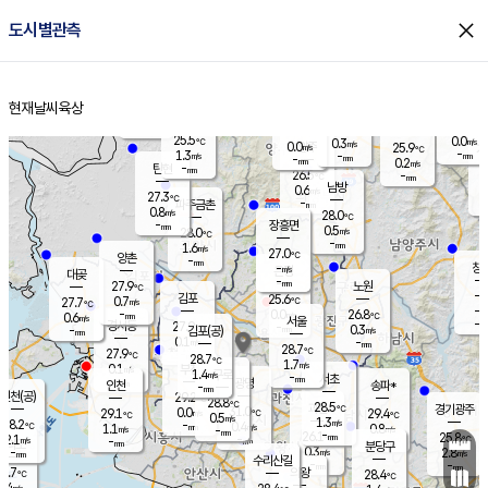
close
도시별관측
장남
판문점
25.6
℃
1.3
m/s
화현
25.6
동두천
℃
남면
-
현재날씨
육상
mm
파주
0.9
홈
m/s
포천
23.7
-
26.1
℃
mm
℃
27.1
℃
25.5
0.0
0.3
m/s
℃
m/s
0.0
양주
25.9
m/s
가
℃
-
1.3
-
mm
m/s
mm
-
mm
0.2
m/s
-
탄현
mm
26.5
-
2
℃
mm
남방
0.6
m/s
0
27.3
℃
-
파주금촌
mm
0.8
m/s
28.0
℃
-
장흥면
mm
0.5
m/s
28.0
℃
-
mm
1.6
m/s
27.0
℃
양촌
-
mm
창
-
m/s
은평
대곶
-
mm
27.9
노원
℃
-
김포
25.6
0.7
℃
27.7
m/s
℃
-
m/
-
0.0
26.8
m/s
mm
0.6
℃
m/s
서울
-
경서동
27.9
m
-
0.3
℃
mm
-
김포(공)
m/s
mm
0.1
-
m/s
mm
28.7
℃
27.9
-
℃
mm
28.7
℃
1.7
m/s
0.1
부천
m/s
1.4
구로
m/s
-
서초
mm
-
광명
mm
인천
송파*
-
mm
인천(공)
29.2
℃
28.8
℃
28.5
과천
경기광주
℃
31.0
0.0
29.1
29.4
m/s
℃
℃
℃
0.5
m/s
1.3
m/s
28.2
-
0.4
℃
mm
1.1
m/s
0.8
m/s
-
m/s
mm
-
26.1
25.8
mm
2.1
-
℃
℃
m/s
-
-
mm
무의도
mm
mm
분당구
0.3
-
2.8
m/s
m/s
mm
수리산길
-
-
mm
mm
7.7
의왕
28.4
℃
℃
0.4
m/s