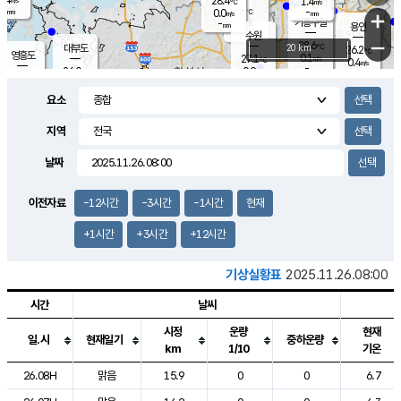
28.4
1.4
m/s
℃
-
-
-
mm
0.0
℃
mm
+
m/s
기흥구갈
-
-
m/s
mm
용인
-
수원
mm
−
28.6
℃
대부도
20 km
26.2
℃
영흥도
0.1
27.1
m/s
℃
0.4
m/s
-
mm
0.9
26.0
m/s
-
℃
mm
27.9
℃
-
오산
0.1
mm
m/s
1.4
m/s
-
mm
요소
-
mm
향남
25.3
℃
0.0
m/s
28.7
-
지역
℃
운평
mm
송탄
0.5
℃
m/s
-
s
mm
27.1
보
℃
날짜
27.9
℃
1.4
m/s
산
0.0
m/s
-
22.
mm
-
mm
0.0
℃
이전자료
-12시간
-3시간
-1시간
현재
-
m
/s
+1시간
+3시간
+12시간
기상실황표
2025.11.26.08:00
시간
날씨
시정
운량
현재
일.시
현재일기
중하운량
km
1/10
기온
도시별 기상실황표로 지점, 날씨, 기온, 강수, 바람, 기압등을 안내한 표입
26.08H
맑음
15.9
0
0
6.7