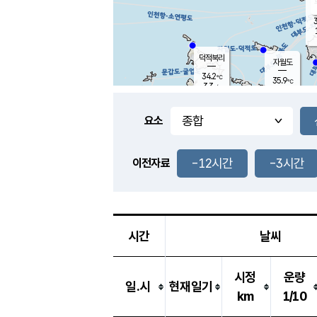
3
덕적북리
자월도
34.2
℃
35.9
℃
3.3
m/s
1.2
m/s
-
mm
-
mm
요소
풍도
31.6
덕적지도
2.2
m/
-
-12시간
-3시간
mm
이전자료
31.9
℃
대
1.9
m/s
-
mm
35.2
1.1
m
-
mm
시간
날씨
시정
운량
일.시
현재일기
km
1/10