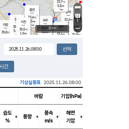
33.7
℃
강림
5.3
m/s
원주
-
흥천
mm
29.7
℃
문막
3.2
m/s
34.1
℃
33.6
-
℃
mm
+
5.2
설봉
m/s
32.6
℃
여주
2.5
m/s
이천
-
mm
8.0
m/s
-
마장
mm
신림
35.0
부론
-
귀래
−
℃
mm
34.3
20 km
℃
35.5
℃
5.9
m/s
3.2
35.8
m/s
℃
28.5
1.9
m/s
℃
-
33.6
31.8
mm
℃
-
℃
mm
3.5
m/s
-
5.0
mm
m/s
5.8
3.2
m/s
m/s
-
mm
-
백운
mm
-
-
mm
mm
백암
장호원
25.9
℃
3.8
m/s
33.2
℃
34.6
엄정
℃
0.5
mm
2.5
m/s
5.3
m/s
노은
-
mm
-
25.2
mm
℃
개
2시간
8.5
m/s
29.8
℃
5.5
mm
5
5.0
℃
m/s
-
m/s
mm
m
기상실황표
2025.11.26.08:00
바람
기압(hPa)
습도
풍속
해면
풍향
%
m/s
기압