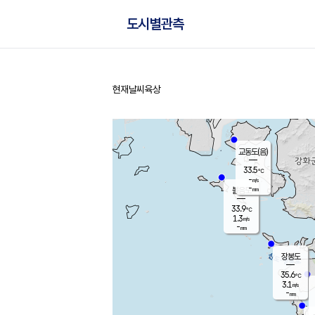
도시별관측
현재날씨
육상
홈
교동도(음)
33.5
℃
-
m/s
-
mm
볼음도
대연평
33.9
℃
1.3
m/s
34.9
℃
-
mm
1.3
m/s
-
mm
장봉도
35.6
℃
3.1
m/s
-
mm