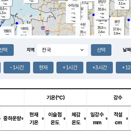
-
-
mm
무의도
mm
mm
분당구
3.2
-
3.1
m/s
m/s
mm
수리산길
-
-
mm
mm
5.5
의왕
35.8
℃
℃
1.3
-
m/s
-
m/s
℃
-
-
-
mm
-
℃
mm
m/s
기흥구갈
-
-
m/s
mm
용인
-
수원
mm
35.5
℃
대부도
37.8
℃
영흥도
2.6
35
m/s
℃
2.6
m/s
-
mm
2.9
34.3
m/s
-
℃
mm
35.2
℃
-
오산
2.7
mm
m/s
2.5
m/s
-
mm
-
mm
향남
36.2
℃
지역
날짜
2.5
m/s
36.3
-
℃
운평
mm
송탄
-
℃
m/s
-
s
mm
34.6
보
℃
37.1
-1시간
현재
+1시간
+3시간
+1
℃
3.0
m/s
산
2.1
m/s
-
34.
mm
-
mm
1.9
℃
-
m
/s
기온(℃)
강수
현재
이슬점
체감
일강수
적설
중하운량
기온
온도
온도
mm
cm