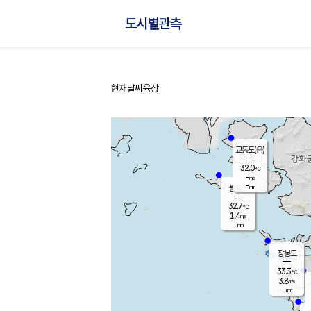
도시별관측
현재날씨
육상
홈
교동도(음)
32.0
℃
-
m/s
-
mm
볼음도
대연평
32.7
℃
1.4
m/s
34.1
℃
-
mm
1.9
m/s
-
mm
장봉도
33.3
℃
3.8
m/s
-
mm