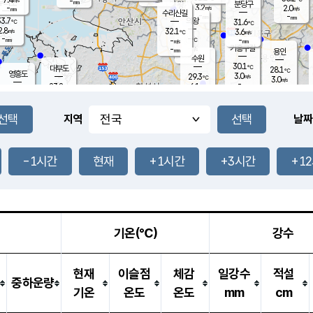
-
-
mm
무의도
mm
mm
분당구
3.2
-
2.0
m/s
m/s
mm
수리산길
-
-
mm
mm
3.7
의왕
31.6
℃
℃
2.8
32.1
m/s
3.6
m/s
℃
-
-
-
mm
-
℃
mm
m/s
기흥구갈
-
-
m/s
mm
용인
-
수원
mm
30.1
℃
대부도
28.1
℃
영흥도
3.0
29.3
m/s
℃
3.0
m/s
-
mm
6.1
23.8
m/s
-
℃
mm
25.8
℃
-
오산
5.7
mm
m/s
11.4
m/s
8.0
mm
-
mm
향남
27.1
℃
지역
날짜
2.0
m/s
27.0
-
℃
운평
mm
송탄
-
℃
m/s
-
s
mm
23.4
보
℃
25.9
-1시간
현재
+1시간
+3시간
+1
℃
3.9
m/s
산
0.3
m/s
26.5
23.
mm
-
mm
0.6
℃
1.0
/s
기온(℃)
강수
현재
이슬점
체감
일강수
적설
중하운량
기온
온도
온도
mm
cm