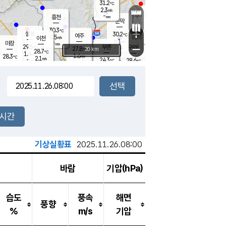
31.2
℃
강림
2.3
m/s
원주
-
흥천
mm
28.9
℃
문막
2.0
m/s
30.4
℃
30.3
-
℃
mm
+
4.4
설봉
m/s
30.2
℃
여주
0.5
m/s
이천
-
mm
6.1
m/s
-
마장
mm
신림
29.5
부론
-
귀래
−
℃
mm
27.8
20 km
℃
28.7
℃
1.4
m/s
1.6
28.3
m/s
℃
28.7
2.1
m/s
℃
-
24.3
28.6
mm
℃
-
℃
mm
1.8
m/s
-
1.7
mm
m/s
2.6
0.9
m/s
m/s
-
mm
-
백운
mm
7.5
-
mm
mm
백암
장호원
28.6
℃
3.0
m/s
23.6
℃
25.5
엄정
℃
0.5
mm
1.2
m/s
1.4
m/s
노은
9.0
mm
1.5
25.2
mm
℃
개
2시간
3.0
m/s
24.9
℃
15.5
mm
0
0.0
℃
m/s
13.5
m/s
mm
mm
기상실황표
2025.11.26.08:00
바람
기압(hPa)
습도
풍속
해면
풍향
%
m/s
기압