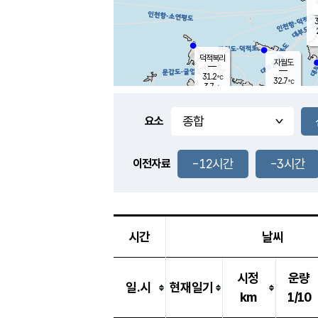
3
덕적북리
자월도
31.2
℃
32.7
℃
3.7
m/s
1.7
m/s
-
mm
-
mm
요소
풍도
26.1
덕적지도
9.9
m/
-
-12시간
-3시간
mm
이전자료
31.9
℃
대
3.8
m/s
-
mm
30.0
8.6
m
-
mm
시간
날씨
시정
운량
일.시
현재일기
km
1/10