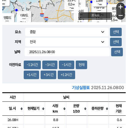
33.9
1.8
m/s
℃
-
-
-
mm
0.2
℃
mm
+
m/s
기흥구갈
-
-
m/s
mm
용인
-
수원
mm
−
36.5
℃
대부도
20 km
36.6
℃
영흥도
1.1
35
m/s
℃
1.5
m/s
-
mm
1.2
34.4
m/s
-
℃
mm
33.4
℃
-
오산
1.5
mm
m/s
1.7
m/s
-
mm
요소
-
mm
향남
34.6
℃
1.7
m/s
35.5
-
지역
℃
운평
mm
송탄
0.9
℃
m/s
-
s
mm
35.0
보
℃
날짜
37.1
℃
2.3
m/s
산
1.5
m/s
-
33.
mm
-
mm
1.3
℃
이전자료
-12시간
-3시간
-1시간
현재
-
m
/s
+1시간
+3시간
+12시간
기상실황표
2025.11.26.08:00
시간
날씨
시정
운량
현재
일.시
현재일기
중하운량
km
1/10
기온
도시별 기상실황표로 지점, 날씨, 기온, 강수, 바람, 기압등을 안내한 표입
26.08H
8.8
0.6