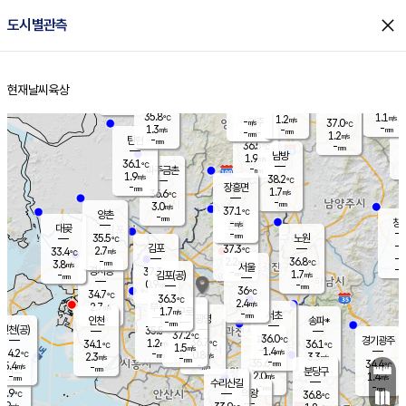
close
도시별관측
장남
판문점
36.3
℃
1.2
m/s
화현
37.2
동두천
℃
남면
-
현재날씨
육상
mm
파주
0.9
홈
m/s
포천
38.6
-
36.5
℃
mm
℃
36.1
℃
35.8
1.1
1.2
m/s
℃
m/s
-
양주
37.0
m/s
가
℃
-
1.3
-
mm
m/s
mm
-
mm
1.2
m/s
-
탄현
mm
36.5
-
3
℃
mm
남방
1.9
m/s
1
36.1
℃
-
파주금촌
mm
1.9
m/s
38.2
℃
-
장흥면
mm
1.7
m/s
36.6
℃
-
mm
3.0
m/s
37.1
℃
양촌
-
mm
창
-
m/s
은평
대곶
-
mm
35.5
노원
℃
-
김포
37.3
2.7
℃
33.4
m/s
℃
-
m/
-
2.2
36.8
m/s
mm
3.8
℃
m/s
서울
-
경서동
37.3
m
-
1.7
℃
mm
-
김포(공)
m/s
mm
0.9
-
m/s
mm
36
℃
34.7
-
℃
mm
36.3
℃
2.4
m/s
2.7
부천
m/s
1.7
구로
m/s
-
서초
mm
-
광명
mm
인천
송파*
-
mm
인천(공)
35.5
℃
37.2
℃
36.0
과천
경기광주
℃
36.7
1.2
34.1
36.1
m/s
℃
℃
℃
1.5
m/s
1.4
m/s
34.2
-
0.8
℃
mm
2.3
m/s
3.3
m/s
-
m/s
mm
-
35.6
34.4
mm
5.4
-
℃
℃
m/s
-
-
mm
무의도
mm
mm
분당구
2.0
-
1.4
m/s
m/s
mm
수리산길
-
-
mm
mm
2.9
의왕
36.8
℃
℃
2.9
m/s