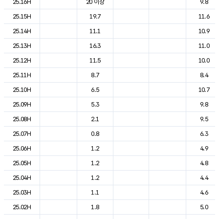
25.16H
20 이상
9.8
25.15H
19.7
11.6
25.14H
11.1
10.9
25.13H
16.3
11.0
25.12H
11.5
10.0
25.11H
8.7
8.4
25.10H
6.5
10.7
25.09H
5.3
9.8
25.08H
2.1
9.5
25.07H
0.8
6.3
25.06H
1.2
4.9
25.05H
1.2
4.8
25.04H
1.2
4.4
25.03H
1.1
4.6
25.02H
1.8
5.0