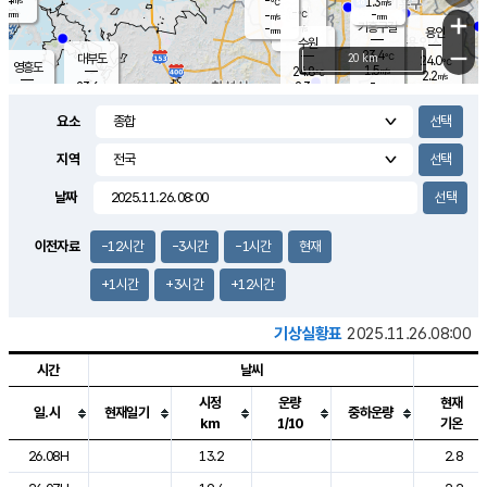
-
1.3
m/s
℃
-
-
-
mm
-
℃
mm
+
m/s
기흥구갈
-
-
m/s
mm
용인
-
수원
mm
−
23.4
℃
대부도
20 km
24.0
℃
영흥도
1.5
24.8
m/s
℃
2.2
m/s
-
mm
2.3
23.6
m/s
-
℃
mm
25.9
℃
-
오산
1.9
mm
m/s
7.4
m/s
-
mm
요소
-
mm
향남
24.4
℃
2.2
m/s
25.1
-
지역
℃
운평
mm
송탄
-
℃
m/s
-
s
mm
22.9
보
℃
날짜
24.4
℃
2.1
m/s
산
0.0
m/s
-
20.
mm
-
mm
0.6
℃
이전자료
-12시간
-3시간
-1시간
현재
-
m
/s
+1시간
+3시간
+12시간
기상실황표
2025.11.26.08:00
시간
날씨
시정
운량
현재
일.시
현재일기
중하운량
km
1/10
기온
도시별 기상실황표로 지점, 날씨, 기온, 강수, 바람, 기압등을 안내한 표입
26.08H
13.2
2.8