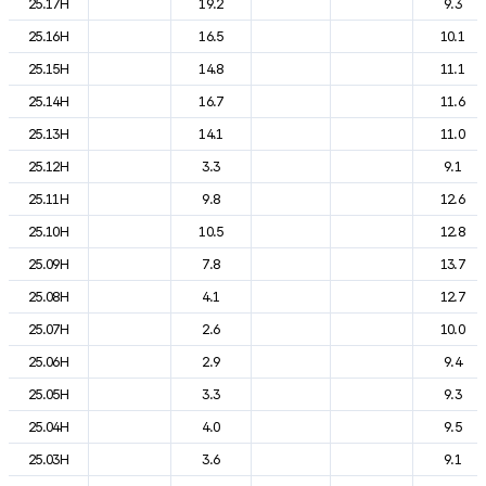
25.17H
19.2
9.3
25.16H
16.5
10.1
25.15H
14.8
11.1
25.14H
16.7
11.6
25.13H
14.1
11.0
25.12H
3.3
9.1
25.11H
9.8
12.6
25.10H
10.5
12.8
25.09H
7.8
13.7
25.08H
4.1
12.7
25.07H
2.6
10.0
25.06H
2.9
9.4
25.05H
3.3
9.3
25.04H
4.0
9.5
25.03H
3.6
9.1