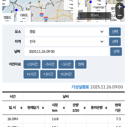
-
-
m/s
℃
-
-
-
mm
-
℃
mm
+
m/s
기흥구갈
-
-
m/s
mm
용인
-
수원
mm
−
32.2
℃
대부도
20 km
31.1
℃
영흥도
2.1
31.3
m/s
℃
2.0
m/s
-
mm
3.1
31.4
m/s
-
℃
mm
31.8
℃
-
오산
4.3
mm
m/s
5.6
m/s
-
mm
요소
-
mm
향남
30.9
℃
2.5
m/s
32.0
-
지역
℃
운평
mm
송탄
-
℃
m/s
-
s
mm
30.8
보
℃
날짜
32.3
℃
4.0
m/s
산
1.3
m/s
-
29.
mm
-
mm
1.6
℃
이전자료
-12시간
-3시간
-1시간
현재
-
m
/s
+1시간
+3시간
+12시간
기상실황표
2025.11.26.09:00
시간
날씨
시정
운량
현재
일.시
현재일기
중하운량
km
1/10
기온
도시별 기상실황표로 지점, 날씨, 기온, 강수, 바람, 기압등을 안내한 표입
26.09H
16.8
7.3