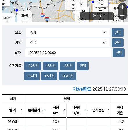
31.7
-
m/s
℃
-
-
-
mm
-
℃
mm
+
m/s
기흥구갈
-
-
m/s
mm
용인
-
수원
mm
−
37.2
℃
대부도
20 km
36.2
℃
영흥도
1.5
35.5
m/s
℃
1.3
m/s
-
mm
1.5
31.8
m/s
-
℃
mm
32.4
℃
-
오산
2.2
mm
m/s
3.9
m/s
-
mm
요소
-
mm
향남
35.4
℃
1.0
m/s
36.2
-
지역
℃
운평
mm
송탄
0.5
℃
m/s
-
s
mm
34.1
보
℃
날짜
37.5
℃
2.2
m/s
산
0.8
m/s
-
33.
mm
-
mm
1.4
℃
이전자료
-12시간
-3시간
-1시간
현재
-
m
/s
+1시간
+3시간
+12시간
기상실황표
2025.11.27.00:00
시간
날씨
시정
운량
현재
일.시
현재일기
중하운량
km
1/10
기온
도시별 기상실황표로 지점, 날씨, 기온, 강수, 바람, 기압등을 안내한 표입
27.00H
10.6
-1.2