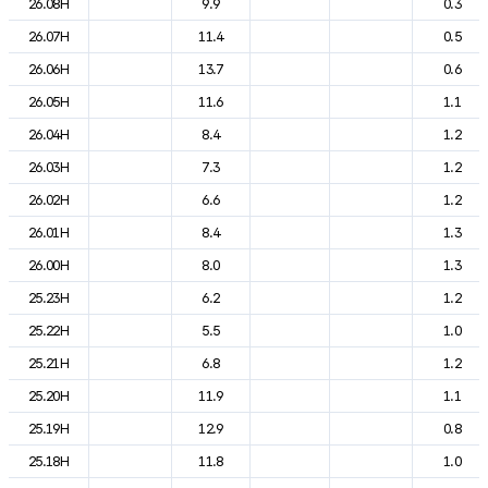
26.08H
9.9
0.3
26.07H
11.4
0.5
26.06H
13.7
0.6
26.05H
11.6
1.1
26.04H
8.4
1.2
26.03H
7.3
1.2
26.02H
6.6
1.2
26.01H
8.4
1.3
26.00H
8.0
1.3
25.23H
6.2
1.2
25.22H
5.5
1.0
25.21H
6.8
1.2
25.20H
11.9
1.1
25.19H
12.9
0.8
25.18H
11.8
1.0