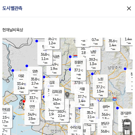
close
도시별관측
장남
판문점
36.0
℃
2.2
m/s
화현
36.2
동두천
℃
남면
-
현재날씨
육상
mm
파주
0.2
홈
m/s
포천
36.6
-
35.7
℃
mm
℃
35.5
℃
35.1
1.4
0.7
m/s
℃
m/s
-
양주
35.6
m/s
가
℃
-
1.2
-
mm
m/s
mm
-
mm
1.4
m/s
-
탄현
mm
36.7
-
3
℃
mm
남방
2.8
m/s
1
36.8
℃
-
파주금촌
mm
1.1
m/s
39.3
℃
-
장흥면
mm
1.3
m/s
34.9
℃
-
mm
1.9
m/s
37.1
℃
양촌
-
mm
창
-
m/s
은평
대곶
-
mm
35.8
노원
℃
-
김포
37.5
2.7
℃
33.4
m/s
℃
-
m/
-
1.2
37.2
m/s
mm
2.4
℃
m/s
서울
-
경서동
35.6
m
-
1.5
℃
mm
-
김포(공)
m/s
mm
1.9
-
m/s
mm
37.7
℃
33.7
-
℃
mm
34.6
℃
1.4
m/s
3.3
부천
m/s
4.5
구로
m/s
-
서초
mm
-
광명
mm
인천
송파*
-
mm
인천(공)
34.8
℃
36.0
℃
35.3
과천
경기광주
℃
36.0
1.9
34.9
36.6
m/s
℃
℃
℃
2.1
m/s
2.1
m/s
32.5
-
1.8
℃
mm
2.5
m/s
1.8
m/s
-
m/s
mm
-
35.7
32.4
mm
3.7
-
℃
℃
m/s
-
-
mm
무의도
mm
mm
분당구
1.5
-
1.7
m/s
m/s
mm
수리산길
-
-
mm
mm
0.7
의왕
36.8
℃
℃
2.3
m/s