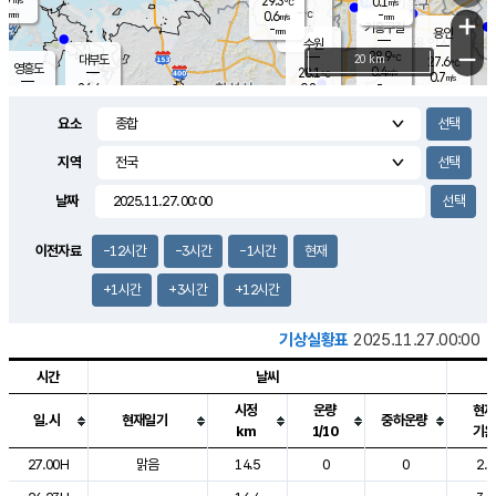
29.3
0.1
m/s
℃
-
-
-
mm
0.6
℃
mm
+
m/s
기흥구갈
-
-
m/s
mm
용인
-
수원
mm
−
28.9
℃
대부도
20 km
27.6
℃
영흥도
0.4
28.1
m/s
℃
0.7
m/s
-
mm
0.8
26.4
m/s
-
℃
mm
26.7
℃
-
오산
0.4
mm
m/s
1.2
m/s
-
mm
요소
-
mm
향남
26.1
℃
0.0
m/s
29.1
-
지역
℃
운평
mm
송탄
0.2
℃
m/s
-
s
mm
26.5
보
℃
날짜
29.2
℃
0.0
m/s
산
1.1
m/s
-
23.
mm
-
mm
0.0
℃
이전자료
-12시간
-3시간
-1시간
현재
-
m
/s
+1시간
+3시간
+12시간
기상실황표
2025.11.27.00:00
시간
날씨
시정
운량
현재
일.시
현재일기
중하운량
km
1/10
기온
도시별 기상실황표로 지점, 날씨, 기온, 강수, 바람, 기압등을 안내한 표입
27.00H
맑음
14.5
0
0
2.9