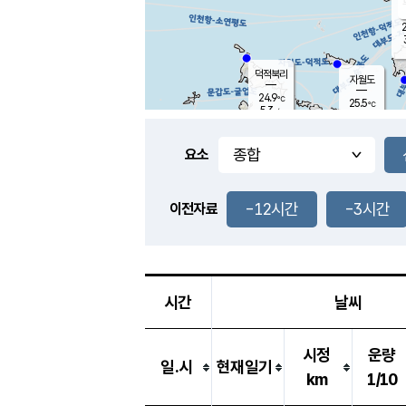
2
덕적북리
자월도
24.9
℃
25.5
℃
5.3
m/s
1.5
m/s
-
mm
-
mm
요소
풍도
25.7
덕적지도
3.4
m/
-
-12시간
-3시간
mm
이전자료
25.6
℃
대
2.9
m/s
-
mm
25.6
7.6
m
-
mm
시간
날씨
시정
운량
일.시
현재일기
km
1/10