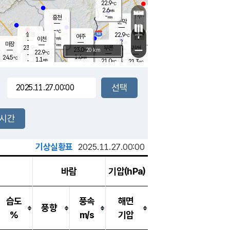
22.9
℃
강림
2.6
m/s
원주
-
흥천
mm
19.5
℃
문막
0.2
m/s
23.6
℃
-
-
℃
mm
+
2
설봉
m/s
22.9
℃
여주
-
m/s
이천
-
mm
2.2
m/s
-
마장
mm
신림
23.9
부론
-
귀래
−
℃
mm
23.0
20 km
℃
22.9
℃
-
m/s
1.6
24.5
m/s
℃
22.3
1.1
m/s
℃
-
21.0
21.3
mm
℃
-
℃
mm
3.5
m/s
-
1.0
mm
m/s
1.1
0.8
m/s
m/s
-
mm
-
백운
mm
-
-
mm
mm
백암
장호원
23.2
℃
1.3
m/s
21.4
℃
22.9
엄정
℃
-
mm
1.2
m/s
1.7
m/s
노은
-
mm
-
22.6
mm
℃
개
2시간
1.3
m/s
22.5
℃
-
mm
3
2.7
℃
m/s
-
m/s
mm
m
기상실황표
2025.11.27.00:00
바람
기압(hPa)
습도
풍속
해면
풍향
%
m/s
기압