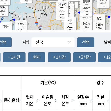
-
-
mm
무의도
mm
mm
분당구
2.1
-
3.0
m/s
m/s
mm
수리산길
-
-
mm
mm
5.9
의왕
25.0
℃
℃
3.8
25.5
m/s
-
m/s
℃
-
-
-
mm
-
℃
mm
m/s
기흥구갈
-
-
m/s
mm
용인
-
수원
mm
24.1
℃
대부도
24.5
℃
영흥도
1.8
25.4
m/s
℃
1.9
m/s
-
mm
2.7
24.5
m/s
-
℃
mm
26.4
℃
-
오산
2.9
mm
m/s
6.0
m/s
-
mm
-
mm
향남
24.5
℃
지역
날짜
1.6
m/s
25.7
-
℃
운평
mm
송탄
-
℃
m/s
-
s
mm
24.1
보
℃
24.6
-1시간
현재
+1시간
+3시간
+1
℃
1.4
m/s
산
0.3
m/s
-
21.
mm
-
mm
0.9
℃
-
m
/s
기온(℃)
강수
현재
이슬점
체감
일강수
적설
중하운량
기온
온도
온도
mm
cm