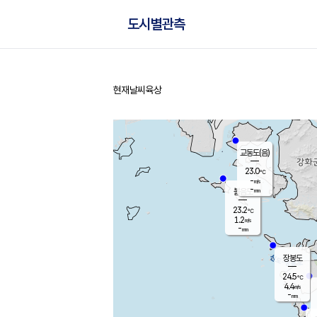
도시별관측
현재날씨
육상
홈
교동도(음)
23.0
℃
-
m/s
-
mm
볼음도
대연평
23.2
℃
1.2
m/s
25.3
℃
-
mm
2.3
m/s
-
mm
장봉도
24.5
℃
4.4
m/s
-
mm