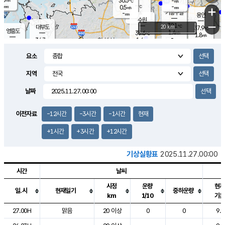
36.5
-
m/s
℃
-
-
-
mm
0.5
℃
mm
+
m/s
기흥구갈
-
-
m/s
mm
용인
-
수원
mm
−
39.1
℃
대부도
20 km
37.9
℃
영흥도
1.4
35.6
m/s
℃
1.8
m/s
-
mm
1.6
34.7
m/s
-
℃
mm
32.7
℃
-
오산
3.5
mm
m/s
2.2
m/s
-
mm
요소
-
mm
향남
36.4
℃
1.0
m/s
38.3
-
지역
℃
운평
mm
송탄
0.9
℃
m/s
-
s
mm
33.8
보
℃
날짜
37.2
℃
3.7
m/s
산
1.9
m/s
-
33.
mm
-
mm
0.7
℃
이전자료
-12시간
-3시간
-1시간
현재
-
m
/s
+1시간
+3시간
+12시간
기상실황표
2025.11.27.00:00
시간
날씨
시정
운량
현재
일.시
현재일기
중하운량
km
1/10
기온
도시별 기상실황표로 지점, 날씨, 기온, 강수, 바람, 기압등을 안내한 표입
27.00H
맑음
20 이상
0
0
9.0