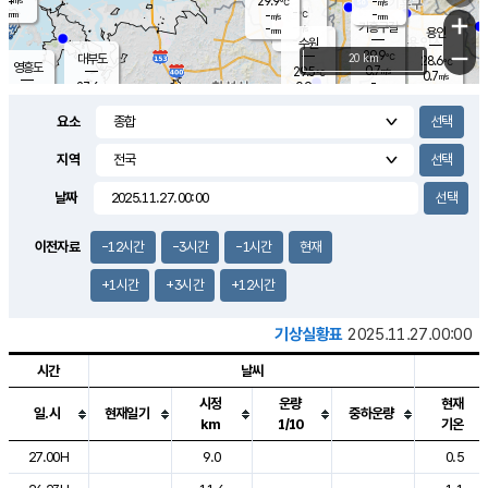
29.9
-
m/s
℃
-
-
-
mm
-
℃
mm
+
m/s
기흥구갈
-
-
m/s
mm
용인
-
수원
mm
−
29.9
℃
대부도
20 km
28.6
℃
영흥도
0.7
29.5
m/s
℃
0.7
m/s
-
mm
0.9
27.6
m/s
-
℃
mm
28.6
℃
-
오산
1.3
mm
m/s
0.8
m/s
-
mm
요소
-
mm
향남
28.0
℃
0.5
m/s
31.2
-
지역
℃
운평
mm
송탄
0.1
℃
m/s
-
s
mm
27.3
보
℃
날짜
31.4
℃
0.2
m/s
산
0.6
m/s
-
24.
mm
-
mm
0.2
℃
이전자료
-12시간
-3시간
-1시간
현재
-
m
/s
+1시간
+3시간
+12시간
기상실황표
2025.11.27.00:00
시간
날씨
시정
운량
현재
일.시
현재일기
중하운량
km
1/10
기온
도시별 기상실황표로 지점, 날씨, 기온, 강수, 바람, 기압등을 안내한 표입
27.00H
9.0
0.5