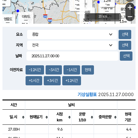
-
1.2
m/s
℃
-
-
-
mm
-
℃
mm
+
m/s
기흥구갈
-
-
m/s
mm
용인
-
수원
mm
−
32.4
℃
대부도
20 km
31.7
℃
영흥도
1.5
30.3
m/s
℃
1.5
m/s
-
mm
2.6
31.8
m/s
-
℃
mm
30.9
℃
-
오산
2.4
mm
m/s
2.1
m/s
-
mm
요소
-
mm
향남
31.2
℃
0.6
m/s
31.3
-
지역
℃
운평
mm
송탄
1.2
℃
m/s
-
s
mm
30.5
보
℃
날짜
31.6
℃
2.4
m/s
산
2.1
m/s
-
28.
mm
-
mm
1.3
℃
이전자료
-12시간
-3시간
-1시간
현재
-
m
/s
+1시간
+3시간
+12시간
기상실황표
2025.11.27.00:00
시간
날씨
시정
운량
현재
일.시
현재일기
중하운량
km
1/10
기온
도시별 기상실황표로 지점, 날씨, 기온, 강수, 바람, 기압등을 안내한 표입
27.00H
9.6
4.4