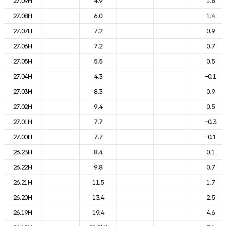
27.09H
4.9
1.8
27.08H
6.0
1.4
27.07H
7.2
0.9
27.06H
7.2
0.7
27.05H
5.5
0.5
27.04H
4.3
-0.1
27.03H
8.3
0.9
27.02H
9.4
0.5
27.01H
7.7
-0.3
27.00H
7.7
-0.1
26.23H
8.4
0.1
26.22H
9.8
0.7
26.21H
11.5
1.7
26.20H
13.4
2.5
26.19H
19.4
4.6