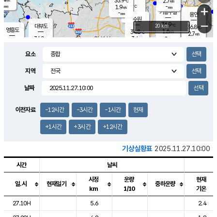
35.9
2.7
m/s
℃
-
-
-
mm
1.9
℃
mm
+
m/s
기흥구갈
-
-
m/s
mm
용인
-
수원
mm
−
36.9
℃
대부도
20 km
36.8
℃
영흥도
1.6
34.8
m/s
℃
2.7
m/s
-
mm
3.4
36.0
m/s
-
℃
mm
33.2
℃
-
오산
3.3
mm
m/s
1.2
m/s
-
mm
요소
-
mm
향남
35.1
℃
2.0
m/s
35.8
-
지역
℃
운평
mm
송탄
1.4
℃
m/s
-
s
mm
35.1
보
℃
날짜
36.1
℃
2.8
m/s
산
2.1
m/s
-
34.
mm
-
mm
0.8
℃
이전자료
-12시간
-3시간
-1시간
현재
-
m
/s
+1시간
+3시간
+12시간
기상실황표
2025.11.27.10:00
시간
날씨
시정
운량
현재
일.시
현재일기
중하운량
km
1/10
기온
도시별 기상실황표로 지점, 날씨, 기온, 강수, 바람, 기압등을 안내한 표입
27.10H
5.6
2.4