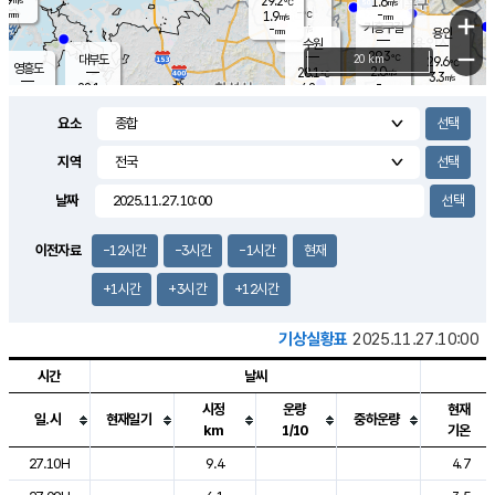
29.2
1.6
m/s
℃
-
-
-
mm
1.9
℃
mm
+
m/s
기흥구갈
-
-
m/s
mm
용인
-
수원
mm
−
29.3
℃
대부도
20 km
29.6
℃
영흥도
2.0
28.1
m/s
℃
3.3
m/s
-
mm
4.2
28.1
m/s
-
℃
mm
28.6
℃
-
오산
3.9
mm
m/s
4.8
m/s
-
mm
요소
-
mm
향남
28.0
℃
2.2
m/s
-
-
지역
℃
운평
mm
송탄
-
℃
m/s
-
s
mm
27.6
보
℃
날짜
28.1
℃
2.5
m/s
산
1.2
m/s
-
25.
mm
-
mm
1.3
℃
이전자료
-12시간
-3시간
-1시간
현재
-
m
/s
+1시간
+3시간
+12시간
기상실황표
2025.11.27.10:00
시간
날씨
시정
운량
현재
일.시
현재일기
중하운량
km
1/10
기온
도시별 기상실황표로 지점, 날씨, 기온, 강수, 바람, 기압등을 안내한 표입
27.10H
9.4
4.7