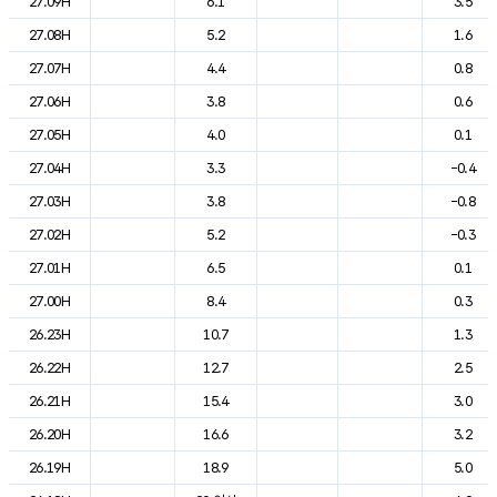
27.09H
6.1
3.5
27.08H
5.2
1.6
27.07H
4.4
0.8
27.06H
3.8
0.6
27.05H
4.0
0.1
27.04H
3.3
-0.4
27.03H
3.8
-0.8
27.02H
5.2
-0.3
27.01H
6.5
0.1
27.00H
8.4
0.3
26.23H
10.7
1.3
26.22H
12.7
2.5
26.21H
15.4
3.0
26.20H
16.6
3.2
26.19H
18.9
5.0