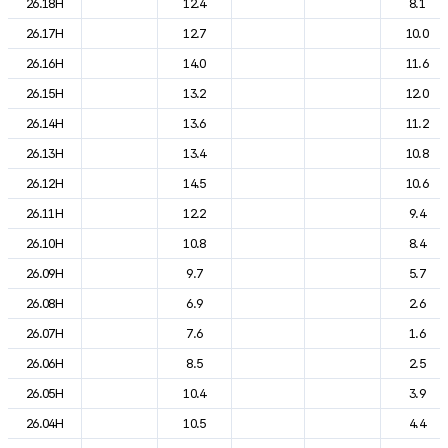
26.18H
12.4
8.1
26.17H
12.7
10.0
26.16H
14.0
11.6
26.15H
13.2
12.0
26.14H
13.6
11.2
26.13H
13.4
10.8
26.12H
14.5
10.6
26.11H
12.2
9.4
26.10H
10.8
8.4
26.09H
9.7
5.7
26.08H
6.9
2.6
26.07H
7.6
1.6
26.06H
8.5
2.5
26.05H
10.4
3.9
26.04H
10.5
4.4