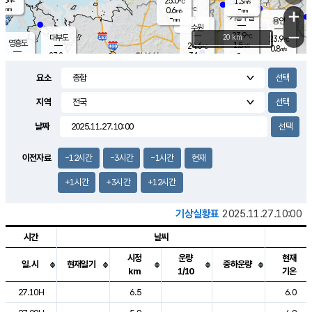
25.0
1.3
m/s
℃
-
-
-
mm
0.6
℃
mm
+
m/s
기흥구갈
-
-
m/s
mm
용인
-
수원
mm
−
23.9
℃
대부도
20 km
23.9
℃
영흥도
1.5
24.6
m/s
℃
0.8
m/s
-
mm
3.1
23.2
m/s
-
℃
mm
25.4
℃
-
오산
1.6
mm
m/s
6.0
m/s
-
mm
요소
-
mm
향남
24.4
℃
1.8
m/s
-
-
지역
℃
운평
mm
송탄
-
℃
m/s
-
s
mm
23.4
보
℃
날짜
24.1
℃
1.6
m/s
산
0.0
m/s
-
20.
mm
-
mm
0.4
℃
이전자료
-12시간
-3시간
-1시간
현재
-
m
/s
+1시간
+3시간
+12시간
기상실황표
2025.11.27.10:00
시간
날씨
시정
운량
현재
일.시
현재일기
중하운량
km
1/10
기온
도시별 기상실황표로 지점, 날씨, 기온, 강수, 바람, 기압등을 안내한 표입
27.10H
6.5
6.0