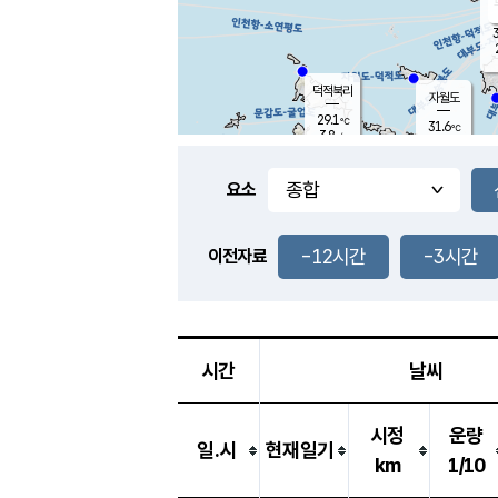
3
덕적북리
자월도
29.1
℃
31.6
℃
3.8
m/s
1.1
m/s
-
mm
-
mm
요소
풍도
29.1
덕적지도
3.1
m/
-
-12시간
-3시간
mm
이전자료
29.0
℃
대
3.1
m/s
-
mm
30.9
8.0
m
-
mm
시간
날씨
시정
운량
일.시
현재일기
km
1/10