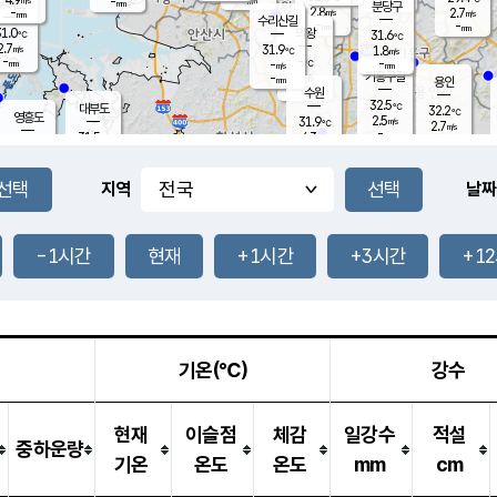
-
-
mm
무의도
mm
mm
분당구
2.8
-
2.7
m/s
m/s
mm
수리산길
-
-
mm
mm
1.0
의왕
31.6
℃
℃
2.7
31.9
m/s
1.8
m/s
℃
-
-
-
mm
-
℃
mm
m/s
기흥구갈
-
-
m/s
mm
용인
-
수원
mm
32.5
℃
대부도
32.2
℃
영흥도
2.5
31.9
m/s
℃
2.7
m/s
-
mm
4.3
31.5
m/s
-
℃
mm
31.5
℃
-
오산
4.4
mm
m/s
4.1
m/s
-
mm
-
mm
향남
30.9
℃
지역
날짜
1.9
m/s
32.1
-
℃
운평
mm
송탄
-
℃
m/s
-
s
mm
31.1
보
℃
32.3
-1시간
현재
+1시간
+3시간
+1
℃
3.8
m/s
산
2.2
m/s
-
30.
mm
-
mm
1.1
℃
-
m
/s
기온(℃)
강수
현재
이슬점
체감
일강수
적설
중하운량
기온
온도
온도
mm
cm