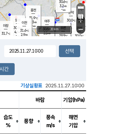
30.6
℃
강림
3.2
m/s
원주
-
흥천
mm
27.1
℃
문막
1.5
m/s
30.8
℃
31.9
-
℃
mm
+
3.1
설봉
m/s
30.0
℃
여주
2.3
m/s
이천
-
mm
5.6
m/s
-
마장
mm
신림
30.6
부론
-
귀래
−
℃
mm
30.5
20 km
℃
31.6
℃
4.6
m/s
2.5
31.7
m/s
℃
27.7
2.9
m/s
℃
-
29.9
30.0
mm
℃
-
℃
mm
2.9
m/s
-
1.9
mm
m/s
3.0
2.3
m/s
m/s
-
mm
-
백운
mm
-
-
mm
mm
백암
장호원
29.7
℃
3.6
m/s
30.3
℃
30.6
엄정
℃
-
mm
1.4
m/s
4.1
m/s
노은
-
mm
-
29.7
mm
℃
개
2시간
4.2
m/s
30.1
℃
-
mm
5
3.7
℃
m/s
-
m/s
mm
m
기상실황표
2025.11.27.10:00
바람
기압(hPa)
습도
풍속
해면
풍향
%
m/s
기압