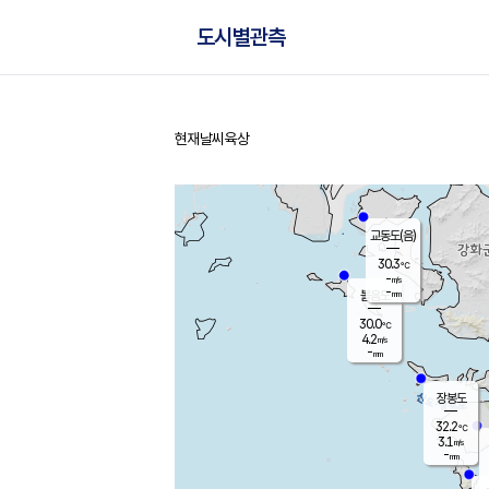
도시별관측
현재날씨
육상
홈
교동도(음)
30.3
℃
-
m/s
-
mm
볼음도
대연평
30.0
℃
4.2
m/s
30.9
℃
-
mm
1.7
m/s
-
mm
장봉도
32.2
℃
3.1
m/s
-
mm