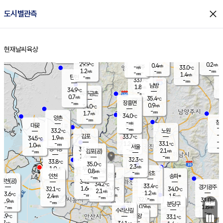
close
도시별관측
장남
판문점
31.3
℃
0.7
m/s
화현
33.1
동두천
℃
남면
-
현재날씨
육상
mm
파주
1.0
홈
m/s
포천
30.9
-
31.4
℃
mm
℃
32.2
℃
29.9
0.2
0.4
m/s
℃
m/s
-
양주
33.0
m/s
가
℃
-
1.2
-
mm
m/s
mm
-
mm
1.4
m/s
-
탄현
mm
33.0
-
3
℃
mm
남방
1.8
m/s
1
34.9
℃
-
파주금촌
mm
0.7
m/s
35.4
℃
-
장흥면
mm
0.9
m/s
34.0
℃
-
mm
1.7
m/s
34.0
℃
양촌
-
mm
창
-
m/s
은평
대곶
-
mm
33.2
노원
℃
-
김포
33.7
1.9
℃
34.5
m/s
℃
-
m/
-
1.2
33.1
m/s
mm
1.0
℃
m/s
서울
-
경서동
33.7
m
-
2.1
℃
mm
-
김포(공)
m/s
mm
1.4
-
m/s
mm
32.3
℃
33.8
-
℃
mm
35.0
℃
2.3
m/s
1.0
부천
m/s
0.8
구로
m/s
-
서초
mm
-
광명
mm
인천
송파*
-
mm
인천(공)
34.2
℃
34.2
℃
33.4
과천
경기광주
℃
34.8
1.6
32.1
34.0
m/s
℃
℃
℃
2.1
m/s
1.2
m/s
33.6
-
1.3
℃
mm
2.4
m/s
1.5
m/s
-
m/s
mm
-
32.9
31.0
mm
1.9
-
℃
℃
m/s
-
-
mm
무의도
mm
mm
분당구
0.9
-
1.8
m/s
m/s
mm
수리산길
-
-
mm
mm
2.9
의왕
33.1
℃
℃
1.7
m/s