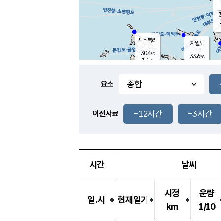
3
덕적북리
자월도
30.4
℃
33.6
℃
1.4
m/s
2.1
m/s
-
mm
-
mm
요소
풍도
29.6
덕적지도
3.0
m/
-
-12시간
-3시간
mm
이전자료
29.4
℃
대
2.9
m/s
-
mm
29.5
3.1
m
-
mm
시간
날씨
시정
운량
일.시
현재일기
km
1/10