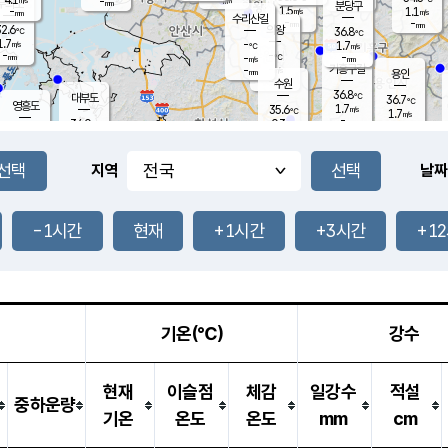
-
-
mm
무의도
mm
mm
분당구
1.5
-
1.1
m/s
m/s
mm
수리산길
-
-
mm
mm
2.6
의왕
36.8
℃
℃
1.7
-
m/s
1.7
m/s
℃
-
-
-
mm
-
℃
mm
m/s
기흥구갈
-
-
m/s
mm
용인
-
수원
mm
36.8
℃
대부도
36.7
℃
영흥도
1.7
35.6
m/s
℃
1.7
m/s
-
mm
0.3
34.0
m/s
-
℃
mm
33.8
℃
-
오산
2.6
mm
m/s
3.6
m/s
-
mm
-
mm
향남
33.5
℃
지역
날짜
1.2
m/s
37.2
-
℃
운평
mm
송탄
1.0
℃
m/s
-
s
mm
35.4
보
℃
37.2
-1시간
현재
+1시간
+3시간
+1
℃
1.5
m/s
산
1.0
m/s
-
33.
mm
-
mm
1.1
℃
-
m
/s
기온(℃)
강수
현재
이슬점
체감
일강수
적설
중하운량
기온
온도
온도
mm
cm