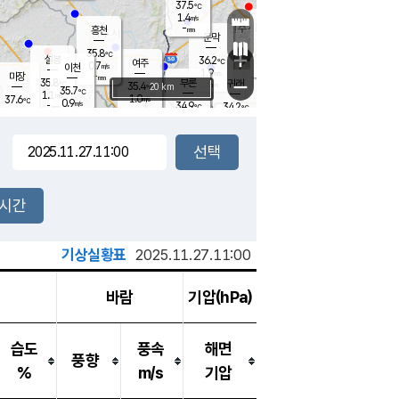
37.5
℃
강림
1.4
m/s
원주
-
흥천
mm
34.9
℃
문막
1.6
m/s
35.2
℃
35.8
-
℃
mm
+
1.6
설봉
m/s
36.2
℃
여주
0.7
m/s
이천
-
mm
1.9
m/s
-
마장
mm
신림
35.8
부론
-
귀래
−
℃
mm
35.4
20 km
℃
35.7
℃
1.1
m/s
1.0
37.6
m/s
℃
35.4
0.9
m/s
℃
-
34.9
34.2
mm
℃
-
℃
mm
1.0
m/s
-
1.5
mm
m/s
0.5
1.8
m/s
m/s
-
mm
-
백운
mm
-
-
mm
mm
백암
장호원
35.3
℃
1.8
m/s
34.8
℃
35.6
엄정
℃
-
mm
1.3
m/s
1.9
m/s
노은
-
mm
-
36.2
mm
℃
개
2시간
0.8
m/s
36.1
℃
-
mm
5
0.6
℃
m/s
-
m/s
mm
m
기상실황표
2025.11.27.11:00
바람
기압(hPa)
습도
풍속
해면
풍향
%
m/s
기압