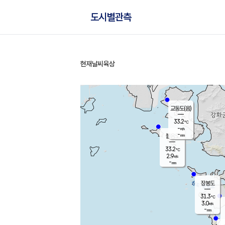
도시별관측
현재날씨
육상
홈
교동도(음)
33.2
℃
-
m/s
-
mm
볼음도
대연평
33.2
℃
2.9
m/s
33.1
℃
-
mm
1.9
m/s
-
mm
장봉도
31.3
℃
3.0
m/s
-
mm