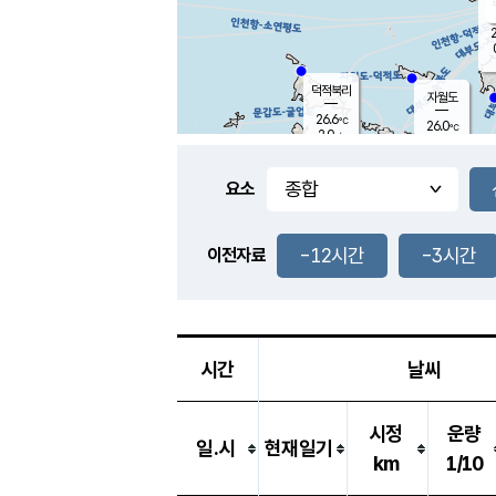
2
덕적북리
자월도
26.6
℃
26.0
℃
2.0
m/s
0.0
m/s
-
mm
-
mm
요소
풍도
28.3
덕적지도
0.7
m/
-
-12시간
-3시간
mm
이전자료
25.8
℃
대
0.3
m/s
-
mm
25.3
0.0
m
-
mm
시간
날씨
시정
운량
일.시
현재일기
km
1/10