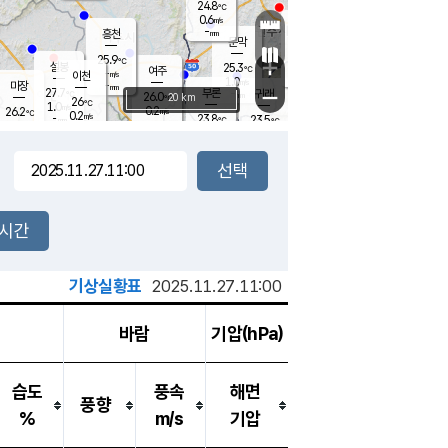
24.8
℃
강림
0.6
m/s
원주
-
흥천
mm
23.0
℃
문막
0.0
m/s
27.6
℃
25.9
-
℃
mm
+
1.4
설봉
m/s
25.3
℃
여주
-
m/s
이천
-
mm
1.0
m/s
-
마장
mm
신림
27.7
부론
-
귀래
−
℃
mm
26.0
20 km
℃
26
℃
1.0
m/s
0.2
26.2
m/s
℃
22.7
0.2
m/s
℃
-
23.8
23.5
mm
℃
-
℃
mm
0.7
m/s
-
0.4
mm
m/s
-
0.0
m/s
m/s
-
mm
-
백운
mm
-
-
mm
mm
백암
장호원
22.9
℃
0.2
m/s
23.4
℃
25.4
엄정
℃
-
mm
0.2
m/s
0.4
m/s
노은
-
mm
-
24.2
mm
℃
개
2시간
0.0
m/s
24.3
℃
-
mm
1
0.3
℃
m/s
-
m/s
mm
m
기상실황표
2025.11.27.11:00
바람
기압(hPa)
습도
풍속
해면
풍향
%
m/s
기압