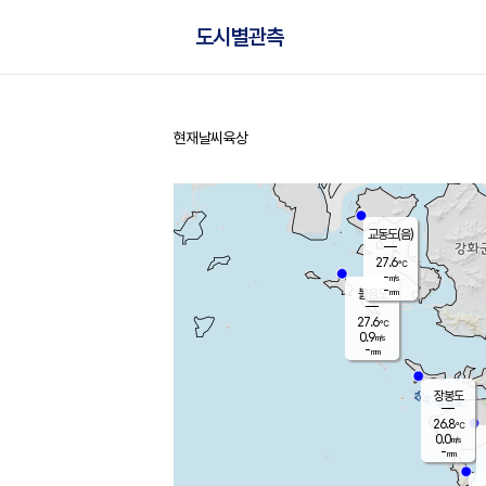
도시별관측
현재날씨
육상
홈
교동도(음)
27.6
℃
-
m/s
-
mm
볼음도
대연평
27.6
℃
0.9
m/s
28.0
℃
-
mm
1.0
m/s
-
mm
장봉도
26.8
℃
0.0
m/s
-
mm