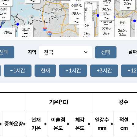
-
-
mm
무의도
mm
mm
분당구
0.0
-
2.0
m/s
m/s
mm
수리산길
-
-
mm
mm
6.8
의왕
29.0
℃
℃
0.7
28.8
m/s
0.3
m/s
℃
-
-
-
mm
-
℃
mm
m/s
기흥구갈
-
-
m/s
mm
용인
-
수원
mm
27.5
℃
대부도
26.6
℃
영흥도
0.6
28
m/s
℃
0.4
m/s
-
mm
1.4
25.2
m/s
-
℃
mm
26.9
℃
-
오산
0.2
mm
m/s
1.5
m/s
-
mm
-
mm
향남
25.2
℃
지역
날짜
0.0
m/s
-
-
℃
운평
mm
송탄
-
℃
m/s
-
s
mm
26.3
보
℃
27.9
-1시간
현재
+1시간
+3시간
+1
℃
1.1
m/s
산
0.0
m/s
-
23.
mm
-
mm
0.0
℃
-
m
/s
기온(℃)
강수
현재
이슬점
체감
일강수
적설
중하운량
기온
온도
온도
mm
cm