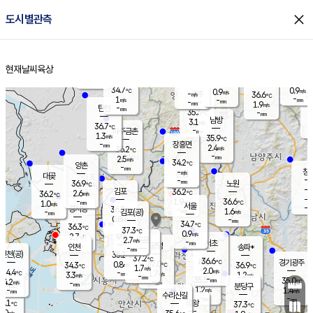
close
도시별관측
장남
판문점
35.0
℃
0.8
m/s
화현
36.3
동두천
℃
남면
-
현재날씨
육상
mm
파주
0.8
홈
m/s
포천
36.5
-
33.9
℃
mm
℃
34.3
℃
34.7
0.9
0.9
m/s
℃
m/s
-
양주
36.6
m/s
가
℃
-
1
-
mm
m/s
mm
-
mm
1.9
m/s
-
탄현
mm
35.3
-
3
℃
mm
남방
3.1
m/s
1
36.7
℃
-
파주금촌
mm
1.3
m/s
35.9
℃
-
장흥면
mm
2.4
m/s
36.2
℃
-
mm
2.5
m/s
34.2
℃
양촌
-
mm
창
-
m/s
은평
대곶
-
mm
36.9
노원
℃
-
김포
36.2
2.6
℃
36.2
m/s
℃
-
m/
-
1.9
36.6
m/s
mm
1.0
℃
m/s
서울
-
경서동
36.2
m
-
1.6
℃
mm
-
김포(공)
m/s
mm
0.8
-
m/s
mm
34.7
℃
36.3
-
℃
mm
37.3
℃
0.9
m/s
2.7
부천
m/s
2.7
구로
m/s
-
서초
mm
-
광명
mm
인천
송파*
-
mm
인천(공)
35.2
℃
37.2
℃
36.6
과천
경기광주
℃
37.0
0.8
34.3
36.9
m/s
℃
℃
℃
1.7
m/s
2.0
m/s
34.4
-
1.7
℃
mm
3.3
m/s
1.2
m/s
-
m/s
mm
-
35.5
35.0
mm
4.2
-
℃
℃
m/s
-
-
mm
무의도
mm
mm
분당구
1.2
-
1.4
m/s
m/s
mm
수리산길
-
-
mm
mm
5.1
의왕
37.3
℃
℃
2.0
m/s