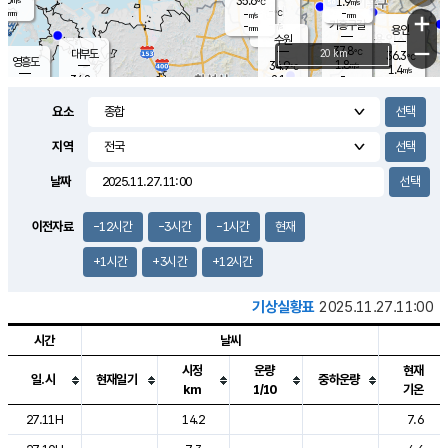
35.6
1.9
m/s
℃
-
-
-
mm
-
℃
mm
+
m/s
기흥구갈
-
-
m/s
mm
용인
-
수원
mm
−
37.8
℃
대부도
20 km
36.3
℃
영흥도
1.8
34.9
m/s
℃
1.4
m/s
-
mm
2.1
34.8
m/s
-
℃
mm
31.7
℃
-
오산
2.1
mm
m/s
1.0
m/s
-
mm
요소
-
mm
향남
35.7
℃
1.2
m/s
36.2
-
지역
℃
운평
mm
송탄
1.0
℃
m/s
-
s
mm
34.7
보
℃
날짜
36.5
℃
1.9
m/s
산
1.4
m/s
-
34.
mm
-
mm
1.4
℃
이전자료
-12시간
-3시간
-1시간
현재
-
m
/s
+1시간
+3시간
+12시간
기상실황표
2025.11.27.11:00
시간
날씨
시정
운량
현재
일.시
현재일기
중하운량
km
1/10
기온
도시별 기상실황표로 지점, 날씨, 기온, 강수, 바람, 기압등을 안내한 표입
27.11H
14.2
7.6