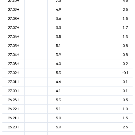
27.10H
7.3
4.6
27.09H
4.9
2.5
27.08H
3.6
1.5
27.07H
3.3
1.7
27.06H
3.5
1.3
27.05H
5.1
0.8
27.04H
3.9
0.8
27.03H
4.0
0.2
27.02H
5.3
-0.1
27.01H
4.6
0.1
27.00H
4.1
0.1
26.23H
5.3
0.5
26.22H
5.1
1.0
26.21H
5.0
1.5
26.20H
5.9
2.6