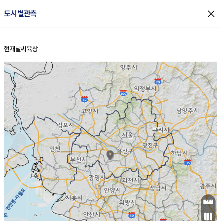
close
도시별관측
현재날씨
육상
홈