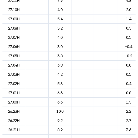
27.11H
7.9
4.8
27.10H
4.0
2.0
27.09H
5.4
1.4
27.08H
5.2
0.5
27.07H
4.0
0.1
27.06H
3.0
-0.4
27.05H
3.8
-0.2
27.04H
3.8
0.0
27.03H
4.2
0.1
27.02H
5.3
0.4
27.01H
6.3
0.8
27.00H
6.3
1.5
26.23H
10.0
2.2
26.22H
9.2
2.7
26.21H
8.2
3.6