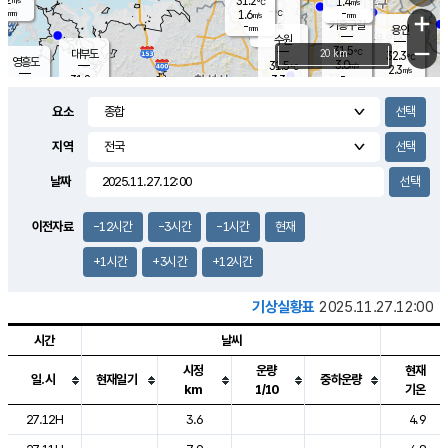
31.2
1.4
m/s
℃
-
-
-
mm
1.6
℃
mm
+
m/s
기흥구갈
-
-
m/s
mm
용인
-
수원
mm
−
31.5
℃
대부도
20 km
32.3
℃
영흥도
3.0
31.5
m/s
℃
2.3
m/s
-
mm
3.3
31.8
m/s
-
℃
mm
30.8
℃
-
오산
3.7
mm
m/s
4.8
m/s
-
mm
요소
-
mm
향남
31.5
℃
2.2
m/s
-
-
지역
℃
운평
mm
송탄
-
℃
m/s
-
s
mm
31.1
보
℃
날짜
32.4
℃
3.2
m/s
산
1.9
m/s
-
30.
mm
-
mm
1.3
℃
이전자료
-12시간
-3시간
-1시간
현재
-
m
/s
+1시간
+3시간
+12시간
기상실황표
2025.11.27.12:00
시간
날씨
시정
운량
현재
일.시
현재일기
중하운량
km
1/10
기온
도시별 기상실황표로 지점, 날씨, 기온, 강수, 바람, 기압등을 안내한 표입
27.12H
3.6
4.9