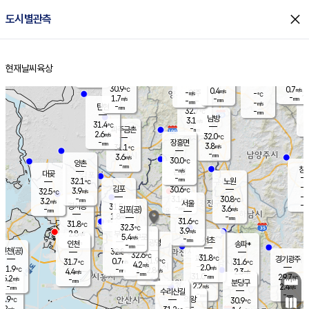
close
도시별관측
장남
판문점
30.6
℃
2.7
m/s
화현
31.4
동두천
℃
남면
-
현재날씨
육상
mm
파주
2.7
홈
m/s
포천
31.5
-
30.9
℃
mm
℃
30.1
℃
30.9
0.7
0.4
m/s
℃
m/s
-
양주
-
m/s
가
℃
-
1.7
-
mm
m/s
mm
-
mm
-
m/s
-
탄현
mm
32.7
-
3
℃
mm
남방
3.1
m/s
1
31.4
℃
-
파주금촌
mm
2.6
m/s
32.0
℃
-
장흥면
mm
3.8
m/s
31.1
℃
-
mm
3.6
m/s
30.0
℃
양촌
-
mm
창
-
m/s
은평
대곶
-
mm
32.1
노원
℃
-
김포
30.6
3.9
℃
32.5
m/s
℃
-
m/
-
3.1
30.8
m/s
mm
3.2
℃
m/s
서울
-
경서동
31.5
m
-
3.6
℃
mm
-
김포(공)
m/s
mm
1.8
-
m/s
mm
31.6
℃
31.8
-
℃
mm
32.3
℃
3.9
m/s
2.8
부천
m/s
5.4
구로
m/s
-
서초
mm
-
광명
mm
인천
송파*
-
mm
인천(공)
32.8
℃
32.6
℃
31.8
과천
경기광주
℃
31.9
0.7
31.7
31.6
m/s
℃
℃
℃
4.2
m/s
2.0
m/s
31.9
-
2.8
℃
mm
4.4
m/s
2.3
m/s
-
m/s
mm
-
31.0
29.7
mm
5.2
-
℃
℃
m/s
-
-
mm
무의도
mm
mm
분당구
2.2
-
2.4
m/s
m/s
mm
수리산길
-
-
mm
mm
0.9
의왕
30.9
℃
℃
2.2
m/s