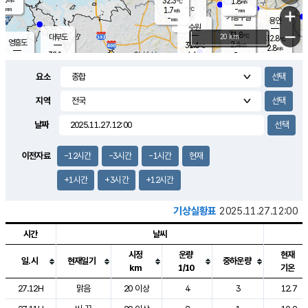
32.3
1.8
m/s
℃
-
-
-
mm
1.7
℃
mm
+
m/s
기흥구갈
-
-
m/s
mm
용인
-
수원
mm
−
31.8
℃
대부도
20 km
32.8
℃
영흥도
2.4
31.6
m/s
℃
2.8
m/s
-
mm
4.6
32.1
m/s
-
℃
mm
31.5
℃
-
오산
4.2
mm
m/s
5.4
m/s
-
mm
요소
-
mm
향남
32.3
℃
2.2
m/s
32.4
-
지역
℃
운평
mm
송탄
-
℃
m/s
-
s
mm
31.2
보
℃
날짜
32.5
℃
4.7
m/s
산
3.1
m/s
-
30.
mm
-
mm
1.0
℃
이전자료
-12시간
-3시간
-1시간
현재
-
m
/s
+1시간
+3시간
+12시간
기상실황표
2025.11.27.12:00
시간
날씨
시정
운량
현재
일.시
현재일기
중하운량
km
1/10
기온
도시별 기상실황표로 지점, 날씨, 기온, 강수, 바람, 기압등을 안내한 표입
27.12H
맑음
20 이상
4
3
12.7