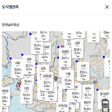
close
도시별관측
장남
판문점
30.6
℃
3.0
m/s
화현
31.4
동두천
℃
남면
-
현재날씨
육상
mm
파주
3.3
홈
m/s
포천
31.0
-
31
℃
mm
℃
30.6
℃
30.7
0.8
0.7
m/s
℃
m/s
-
양주
-
m/s
가
℃
-
2
-
mm
m/s
mm
-
mm
-
m/s
-
탄현
mm
33.7
-
2
℃
mm
남방
2.1
m/s
2
31.6
℃
-
파주금촌
mm
2.6
m/s
31.8
℃
-
장흥면
mm
3.7
m/s
31.2
℃
-
mm
4.2
m/s
29.7
℃
양촌
-
mm
창
-
m/s
은평
대곶
-
mm
31.7
노원
℃
-
김포
30.7
3.7
℃
31.8
m/s
℃
-
m/
-
2.1
30.1
m/s
mm
3.2
℃
m/s
서울
-
경서동
32.9
m
-
3.2
℃
mm
-
김포(공)
m/s
mm
1.5
-
m/s
mm
31.4
℃
32.4
-
℃
mm
32.7
℃
4.4
m/s
3.4
부천
m/s
5.6
구로
m/s
-
서초
mm
-
광명
mm
인천
송파*
-
mm
인천(공)
32.6
℃
32.9
℃
30.9
과천
경기광주
℃
-
1.2
31.9
31.7
m/s
℃
℃
℃
4.0
m/s
1.8
m/s
32.8
-
-
℃
mm
4.1
m/s
2.7
m/s
-
m/s
mm
-
31.9
29.7
mm
6.0
-
℃
℃
m/s
-
-
mm
무의도
mm
mm
분당구
2.6
-
2.4
m/s
m/s
mm
수리산길
-
-
mm
mm
1.6
의왕
31.8
℃
℃
2.5
m/s