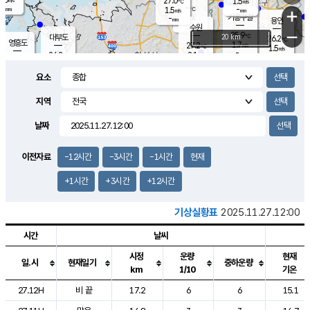
27.0
1.5
m/s
℃
-
-
-
mm
1.5
℃
mm
+
m/s
기흥구갈
-
-
m/s
mm
용인
-
수원
mm
−
25.9
℃
대부도
20 km
26.2
℃
영흥도
1.7
27.2
m/s
℃
1.5
m/s
-
mm
2.1
26.2
m/s
-
℃
mm
27.7
℃
-
오산
2.9
mm
m/s
7.2
m/s
-
mm
요소
-
mm
향남
26.5
℃
2.3
m/s
27.5
-
지역
℃
운평
mm
송탄
-
℃
m/s
-
s
mm
26.0
보
℃
날짜
26.4
℃
2.8
m/s
산
0.8
m/s
-
-
mm
-
mm
-
m
℃
이전자료
-12시간
-3시간
-1시간
현재
-
m
/s
+1시간
+3시간
+12시간
기상실황표
2025.11.27.12:00
시간
날씨
시정
운량
현재
일.시
현재일기
중하운량
km
1/10
기온
도시별 기상실황표로 지점, 날씨, 기온, 강수, 바람, 기압등을 안내한 표입
27.12H
비 끝
17.2
6
6
15.1