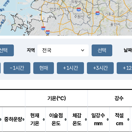
지역
날짜
-1시간
현재
+1시간
+3시간
+1
기온(℃)
강수
현재
이슬점
체감
일강수
적설
중하운량
기온
온도
온도
mm
cm