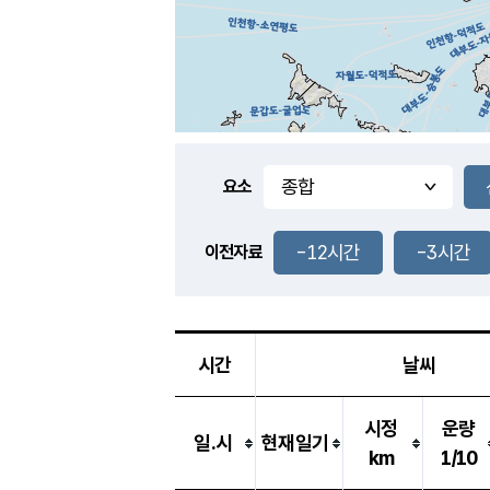
요소
-12시간
-3시간
이전자료
시간
날씨
시정
운량
일.시
현재일기
km
1/10