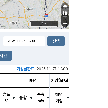
+
−
20 km
2시간
기상실황표
2025.11.27.12:00
바람
기압(hPa)
습도
풍속
해면
풍향
%
m/s
기압