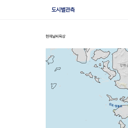
도시별관측
현재날씨
육상
홈