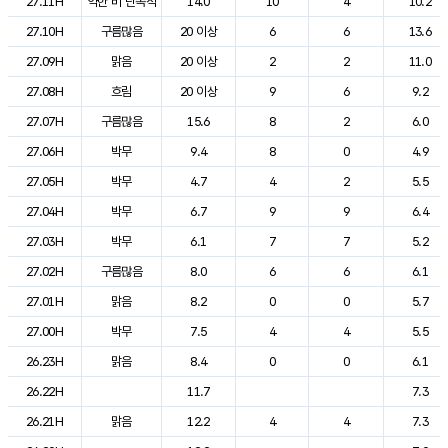
27.11H
약한 비 단속적
14.0
10
4
10.2
27.10H
구름많음
20 이상
6
6
13.6
27.09H
맑음
20 이상
2
2
11.0
27.08H
흐림
20 이상
9
6
9.2
27.07H
구름많음
15.6
8
2
6.0
27.06H
박무
9.4
8
0
4.9
27.05H
박무
4.7
4
2
5.5
27.04H
박무
6.7
9
9
6.4
27.03H
박무
6.1
7
7
5.2
27.02H
구름많음
8.0
6
6
6.1
27.01H
맑음
8.2
0
0
5.7
27.00H
박무
7.5
4
4
5.5
26.23H
맑음
8.4
0
0
6.1
26.22H
11.7
7.3
26.21H
맑음
12.2
4
4
7.3