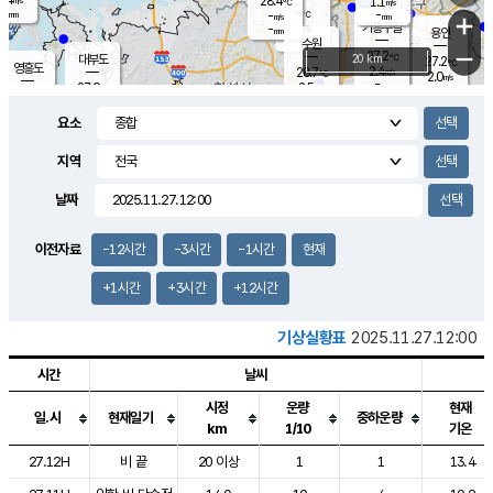
28.4
1.1
m/s
℃
-
-
-
mm
-
℃
mm
+
m/s
기흥구갈
-
-
m/s
mm
용인
-
수원
mm
−
27.2
℃
대부도
20 km
27.2
℃
영흥도
2.4
28.7
m/s
℃
2.0
m/s
-
mm
2.5
27.9
m/s
-
℃
mm
29.0
℃
-
오산
2.6
mm
m/s
6.6
m/s
-
mm
요소
-
mm
향남
27.7
℃
2.8
m/s
29.0
-
지역
℃
운평
mm
송탄
-
℃
m/s
-
s
mm
27.0
보
℃
날짜
28.2
℃
2.6
m/s
산
0.6
m/s
-
-
mm
-
mm
-
m
℃
이전자료
-12시간
-3시간
-1시간
현재
-
m
/s
+1시간
+3시간
+12시간
기상실황표
2025.11.27.12:00
시간
날씨
시정
운량
현재
일.시
현재일기
중하운량
km
1/10
기온
도시별 기상실황표로 지점, 날씨, 기온, 강수, 바람, 기압등을 안내한 표입
27.12H
비 끝
20 이상
1
1
13.4