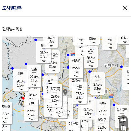
close
도시별관측
장남
판문점
25.8
℃
2.1
m/s
화현
25.3
동두천
℃
남면
-
현재날씨
육상
mm
파주
2.8
홈
m/s
포천
24.2
-
25.9
℃
mm
℃
25.7
℃
25.2
0.1
0.5
m/s
℃
m/s
-
양주
-
m/s
가
℃
-
1.7
-
mm
m/s
mm
-
mm
-
m/s
-
탄현
mm
26.5
-
2
℃
mm
남방
1.4
m/s
1
25.9
℃
-
파주금촌
mm
3.0
m/s
28.6
℃
-
장흥면
mm
0.7
m/s
27.2
℃
-
mm
3.1
m/s
26.9
℃
양촌
-
mm
창
-
m/s
은평
대곶
-
mm
27.4
노원
℃
-
김포
27.5
2.1
℃
28.0
m/s
℃
-
m/
-
3.3
27.5
m/s
mm
1.5
℃
m/s
서울
-
경서동
27.6
m
-
3.3
℃
mm
-
김포(공)
m/s
mm
0.6
-
m/s
mm
27.8
℃
28.4
-
℃
mm
28.0
℃
4.1
m/s
2.1
부천
m/s
3.2
구로
m/s
-
서초
mm
-
광명
mm
인천
송파*
-
mm
인천(공)
28.8
℃
28.8
℃
27.5
과천
경기광주
℃
28.6
0.5
29.2
27.9
m/s
℃
℃
℃
4.3
m/s
1.8
m/s
28.8
-
2.3
℃
mm
3.3
m/s
3.0
m/s
-
m/s
mm
-
26.7
25.4
mm
3.8
-
℃
℃
m/s
-
-
mm
무의도
mm
mm
분당구
1.2
-
2.1
m/s
m/s
mm
수리산길
-
-
mm
mm
7.5
의왕
28.0
℃
℃
3.4
m/s