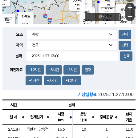
30.9
-
m/s
℃
-
-
-
mm
-
℃
mm
+
m/s
기흥구갈
-
-
m/s
mm
용인
-
수원
mm
−
29.8
℃
대부도
20 km
28.6
℃
영흥도
0.4
29.7
m/s
℃
0.5
m/s
-
mm
1.4
28.3
m/s
-
℃
mm
29.5
℃
-
오산
1.4
mm
m/s
1.0
m/s
-
mm
요소
-
mm
향남
27.0
℃
0.0
m/s
31.1
-
지역
℃
운평
mm
송탄
0.0
℃
m/s
-
s
mm
27.3
보
℃
날짜
-
℃
0.0
m/s
산
-
m/s
-
24.
mm
-
mm
0.0
℃
이전자료
-12시간
-3시간
-1시간
현재
-
m
/s
+1시간
+3시간
+12시간
기상실황표
2025.11.27.13:00
시간
날씨
시정
운량
현재
일.시
현재일기
중하운량
km
1/10
기온
도시별 기상실황표로 지점, 날씨, 기온, 강수, 바람, 기압등을 안내한 표입
27.13H
약한 비 단속적
16.6
10
1
11.0