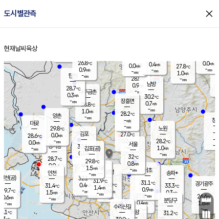
close
도시별관측
장남
판문점
26.9
℃
1.5
m/s
화현
25.6
동두천
℃
남면
-
현재날씨
육상
mm
파주
0.3
홈
m/s
포천
26.3
-
27.7
℃
mm
℃
27.5
℃
26.8
0.0
0.4
m/s
℃
m/s
0.0
양주
27.8
m/s
가
℃
-
0.9
-
mm
m/s
mm
-
mm
1.0
m/s
-
탄현
mm
28.5
-
2
℃
mm
남방
0.9
m/s
0
28.7
℃
-
파주금촌
mm
0.3
m/s
30.2
℃
-
장흥면
mm
0.7
m/s
28.8
℃
-
mm
1.0
m/s
28.2
℃
양촌
-
mm
창
-
m/s
은평
대곶
-
mm
29.8
노원
℃
-
김포
27.0
0.0
℃
28.6
m/s
℃
-
m/
-
0.2
28.2
m/s
mm
0.0
℃
m/s
서울
-
경서동
30.2
m
-
1.0
℃
mm
-
김포(공)
m/s
mm
0.1
-
m/s
mm
32
℃
28.7
-
℃
mm
29.8
℃
0.8
m/s
0.0
부천
m/s
1.5
구로
m/s
-
서초
mm
-
광명
mm
인천
송파*
-
mm
인천(공)
32.1
℃
31.9
℃
31.1
과천
경기광주
℃
33.0
0.4
31.4
33.3
m/s
℃
℃
℃
1.4
m/s
0.9
m/s
29.7
-
0.9
℃
mm
1.5
m/s
0.3
m/s
-
m/s
mm
-
27.8
26.6
mm
0.6
-
℃
℃
m/s
-
-
mm
무의도
mm
mm
분당구
0.4
-
1.8
m/s
m/s
mm
수리산길
-
-
mm
mm
9.1
의왕
31.2
℃
℃
0.3
m/s