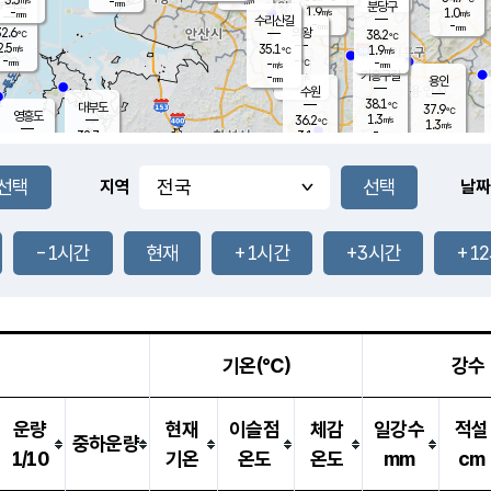
-
-
mm
무의도
mm
mm
분당구
1.9
-
1.0
m/s
m/s
mm
수리산길
-
-
mm
mm
2.6
의왕
38.2
℃
℃
2.5
35.1
m/s
1.9
m/s
℃
-
-
-
mm
-
℃
mm
m/s
기흥구갈
-
-
m/s
mm
용인
-
수원
mm
38.1
℃
대부도
37.9
℃
영흥도
1.3
36.2
m/s
℃
1.3
m/s
-
mm
3.1
32.7
m/s
-
℃
mm
34.3
℃
-
오산
2.7
mm
m/s
3.0
m/s
-
mm
-
mm
향남
36.0
℃
지역
날짜
1.0
m/s
36.6
-
℃
운평
mm
송탄
2.6
℃
m/s
-
s
mm
33.8
보
℃
38.0
-1시간
현재
+1시간
+3시간
+1
℃
4.2
m/s
산
1.1
m/s
-
-
mm
-
mm
-
m
℃
-
m
/s
기온(℃)
강수
운량
현재
이슬점
체감
일강수
적설
중하운량
1/10
기온
온도
온도
mm
cm