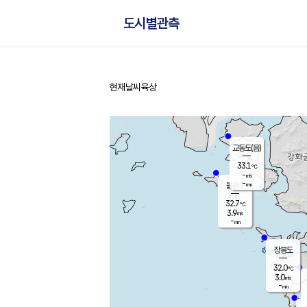
도시별관측
현재날씨
육상
홈
교동도(음)
33.1
℃
-
m/s
-
mm
볼음도
대연평
32.7
℃
3.9
m/s
33.1
℃
-
mm
2.4
m/s
-
mm
장봉도
32.0
℃
3.0
m/s
-
mm