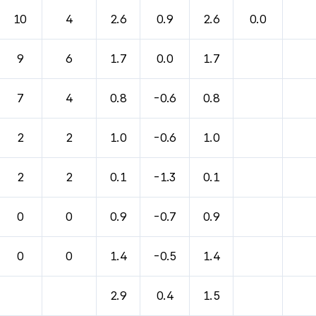
10
4
2.6
0.9
2.6
0.0
9
6
1.7
0.0
1.7
7
4
0.8
-0.6
0.8
2
2
1.0
-0.6
1.0
2
2
0.1
-1.3
0.1
0
0
0.9
-0.7
0.9
0
0
1.4
-0.5
1.4
2.9
0.4
1.5