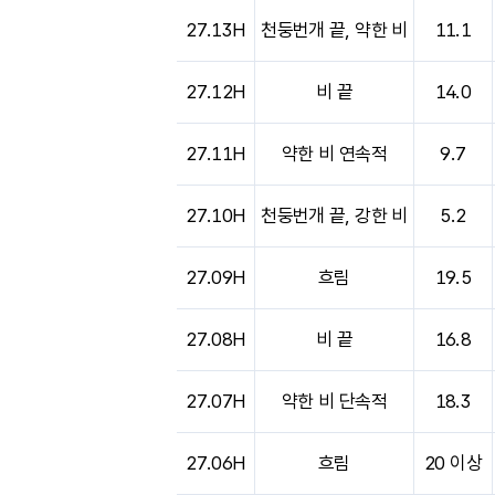
도시별 기상실황표로 지점, 날씨, 기온, 강수, 
27.13H
천둥번개 끝, 약한 비
11.1
27.12H
비 끝
14.0
27.11H
약한 비 연속적
9.7
27.10H
천둥번개 끝, 강한 비
5.2
27.09H
흐림
19.5
27.08H
비 끝
16.8
27.07H
약한 비 단속적
18.3
27.06H
흐림
20 이상