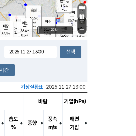
37.1
℃
강림
1.3
m/s
원주
-
흥천
mm
34.2
℃
문막
1.0
m/s
37
℃
36.6
-
℃
mm
+
2.2
설봉
m/s
36.7
℃
여주
-
m/s
이천
-
mm
2.0
m/s
-
마장
mm
신림
37.1
부론
-
귀래
−
℃
mm
36.5
20 km
℃
36.4
℃
1.6
m/s
1.2
38.9
m/s
℃
35.0
0.8
m/s
℃
-
34.9
35.0
mm
℃
-
℃
mm
1.5
m/s
-
2.3
mm
m/s
0.7
1.5
m/s
m/s
-
mm
-
백운
mm
-
-
mm
mm
백암
장호원
36.4
℃
1.2
m/s
36.0
℃
36.1
엄정
℃
-
mm
1.0
m/s
2.1
m/s
노은
-
mm
-
36.7
mm
℃
개
2시간
1.4
m/s
34.8
℃
-
mm
1.8
℃
m/s
-
/s
mm
m
기상실황표
2025.11.27.13:00
바람
기압(hPa)
습도
풍속
해면
풍향
%
m/s
기압