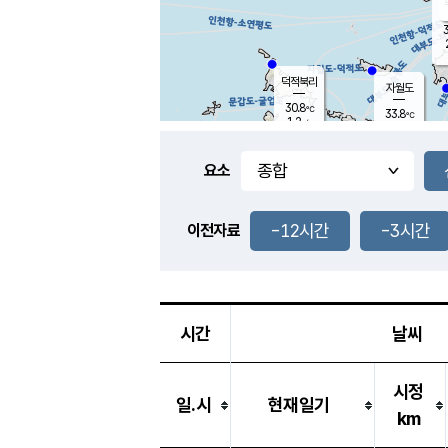
3
덕적북리
자월도
30.8
℃
33.8
℃
1.2
m/s
1.9
m/s
-
mm
-
mm
요소
풍도
30.0
덕적지도
2.5
m/
-
-12시간
-3시간
mm
이전자료
29.2
℃
대
4.0
m/s
-
mm
30.7
2.2
m
-
mm
시간
날씨
시정
일.시
현재일기
km