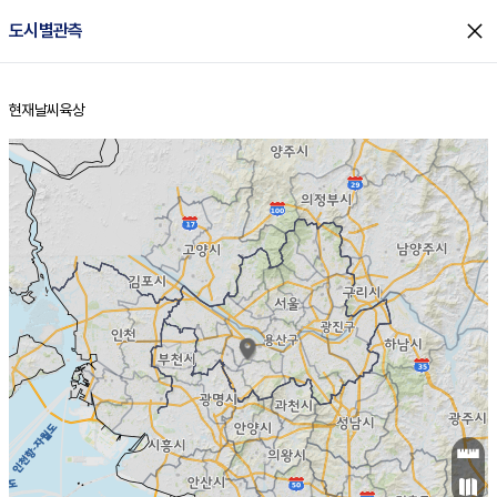
close
도시별관측
현재날씨
육상
홈