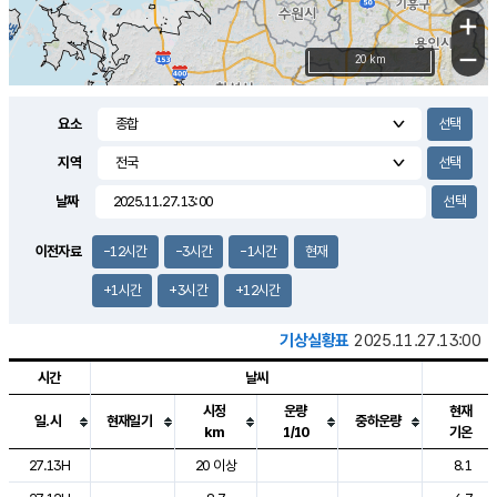
+
−
20 km
요소
지역
날짜
이전자료
-12시간
-3시간
-1시간
현재
+1시간
+3시간
+12시간
기상실황표
2025.11.27.13:00
시간
날씨
시정
운량
현재
일.시
현재일기
중하운량
km
1/10
기온
도시별 기상실황표로 지점, 날씨, 기온, 강수, 바람, 기압등을 안내한 표입
27.13H
20 이상
8.1