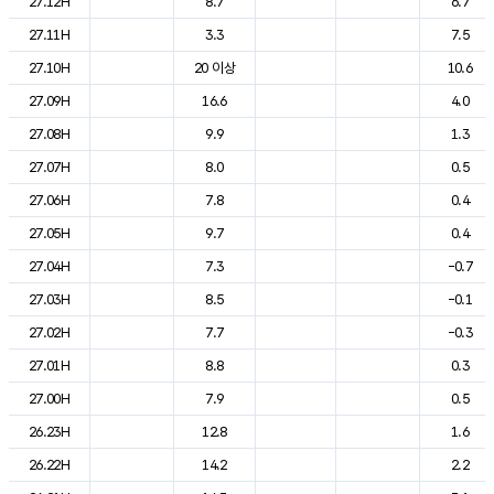
27.12H
8.7
6.7
27.11H
3.3
7.5
27.10H
20 이상
10.6
27.09H
16.6
4.0
27.08H
9.9
1.3
27.07H
8.0
0.5
27.06H
7.8
0.4
27.05H
9.7
0.4
27.04H
7.3
-0.7
27.03H
8.5
-0.1
27.02H
7.7
-0.3
27.01H
8.8
0.3
27.00H
7.9
0.5
26.23H
12.8
1.6
26.22H
14.2
2.2