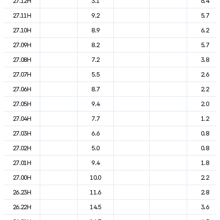
27.12H
3.1
6.4
27.11H
9.2
5.7
27.10H
8.9
6.2
27.09H
8.2
5.7
27.08H
7.2
3.8
27.07H
5.5
2.6
27.06H
8.7
2.2
27.05H
9.4
2.0
27.04H
7.7
1.2
27.03H
6.6
0.8
27.02H
5.0
0.8
27.01H
9.4
1.8
27.00H
10.0
2.2
26.23H
11.6
2.8
26.22H
14.5
3.6