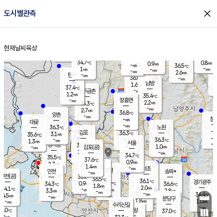
close
도시별관측
장남
판문점
34.8
℃
1.1
m/s
화현
36.2
동두천
℃
남면
-
현재날씨
육상
mm
파주
0.9
홈
m/s
포천
36.0
-
33.9
℃
mm
℃
34.8
℃
34.7
0.8
0.9
m/s
℃
m/s
-
양주
36.5
m/s
가
℃
-
1
-
mm
m/s
mm
-
mm
2.6
m/s
-
탄현
mm
36.0
-
3
℃
mm
남방
1.6
m/s
1
37.4
℃
-
파주금촌
mm
1.2
m/s
35.4
℃
-
장흥면
mm
2.2
m/s
35.3
℃
-
mm
2.7
m/s
36.8
℃
양촌
-
mm
창
-
m/s
은평
대곶
-
mm
36.3
노원
℃
-
김포
36.3
3.1
℃
35.6
m/s
℃
-
m/
-
1.8
36.3
m/s
mm
1.3
℃
m/s
서울
-
경서동
36.7
m
-
1.0
℃
mm
-
김포(공)
m/s
mm
1.1
-
m/s
mm
34.7
℃
35.5
-
℃
mm
37.6
℃
0.9
m/s
2.7
부천
m/s
1.4
구로
m/s
-
서초
mm
-
광명
mm
인천
송파*
-
mm
인천(공)
35.0
℃
36.5
℃
36.1
과천
경기광주
℃
37.0
0.9
34.3
36.6
m/s
℃
℃
℃
1.8
m/s
2.0
m/s
34.1
-
0.6
℃
mm
3.3
m/s
2.8
m/s
-
m/s
mm
-
35.5
34.4
mm
4.5
-
℃
℃
m/s
-
-
mm
무의도
mm
mm
분당구
1.8
-
1.0
m/s
m/s
mm
수리산길
-
-
mm
mm
5.0
의왕
37.0
℃
℃
2.4
m/s