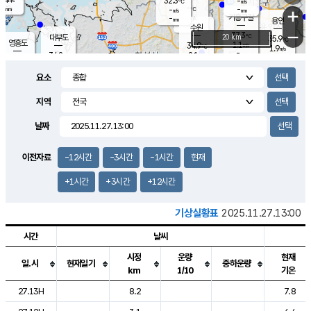
32.3
-
m/s
℃
-
-
-
mm
-
℃
mm
+
m/s
기흥구갈
-
-
m/s
mm
용인
-
수원
mm
−
37.3
℃
대부도
20 km
35.9
℃
영흥도
1.1
34.9
m/s
℃
1.9
m/s
-
mm
2.1
34.8
m/s
-
℃
mm
31.6
℃
-
오산
1.8
mm
m/s
1.4
m/s
-
mm
요소
-
mm
향남
35.5
℃
1.9
m/s
35.5
-
지역
℃
운평
mm
송탄
1.5
℃
m/s
-
s
mm
34.5
보
℃
날짜
36.4
℃
1.8
m/s
산
1.6
m/s
-
33.
mm
-
mm
1.3
℃
이전자료
-12시간
-3시간
-1시간
현재
-
m
/s
+1시간
+3시간
+12시간
기상실황표
2025.11.27.13:00
시간
날씨
시정
운량
현재
일.시
현재일기
중하운량
km
1/10
기온
도시별 기상실황표로 지점, 날씨, 기온, 강수, 바람, 기압등을 안내한 표입
27.13H
8.2
7.8