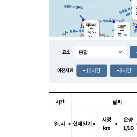
3
덕적북리
자월도
29.9
℃
32.1
℃
2.7
m/s
0.8
m/s
-
mm
-
mm
요소
풍도
28.9
덕적지도
2.0
m/
-
-12시간
-3시간
mm
이전자료
28.0
℃
대
3.3
m/s
-
mm
30.5
1.4
m
-
mm
시간
날씨
시정
운량
일.시
현재일기
km
1/10