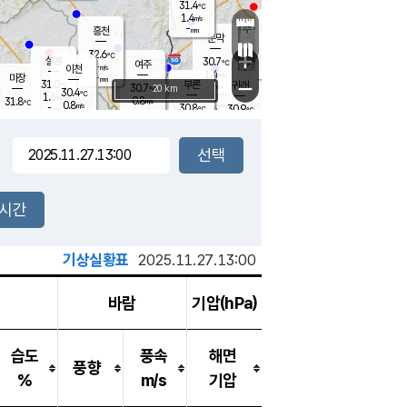
31.4
℃
강림
1.4
m/s
원주
-
흥천
mm
29.5
℃
문막
1.6
m/s
30.8
℃
32.6
-
℃
mm
+
1.7
설봉
m/s
30.7
℃
여주
-
m/s
이천
-
mm
1.4
m/s
-
마장
mm
신림
31.0
부론
-
귀래
−
℃
mm
30.7
20 km
℃
30.4
℃
1.6
m/s
0.8
31.8
m/s
℃
29.9
0.8
m/s
℃
-
30.8
30.9
mm
℃
-
℃
mm
1.2
m/s
-
2.2
mm
m/s
1.5
0.9
m/s
m/s
-
mm
-
백운
mm
-
-
mm
mm
백암
장호원
30.2
℃
0.4
m/s
30.5
℃
32.3
엄정
℃
-
mm
2.5
m/s
0.7
m/s
노은
-
mm
-
31.0
mm
℃
개
2시간
0.5
m/s
31.1
℃
-
mm
9
0.9
℃
m/s
-
/s
mm
m
기상실황표
2025.11.27.13:00
바람
기압(hPa)
습도
풍속
해면
풍향
%
m/s
기압