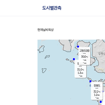
도시별관측
현재날씨
육상
홈
교동도(음)
30.0
℃
-
m/s
-
mm
볼음도
대연평
31.0
℃
1.3
m/s
31.7
℃
-
mm
1.1
m/s
-
mm
장봉도
32.2
℃
1.2
m/s
-
mm