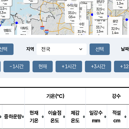
-
-
mm
무의도
mm
mm
분당구
0.9
-
1.3
m/s
m/s
mm
수리산길
-
-
mm
mm
1.5
의왕
32.5
℃
℃
2.3
33.0
m/s
0.7
m/s
℃
-
-
-
mm
0.5
℃
mm
m/s
기흥구갈
-
-
m/s
mm
용인
-
수원
mm
33.7
℃
대부도
32.9
℃
영흥도
1.5
31.9
m/s
℃
1.4
m/s
-
mm
1.9
32.2
m/s
-
℃
mm
31.3
℃
-
오산
2.5
mm
m/s
1.2
m/s
-
mm
-
mm
향남
32.5
℃
지역
날짜
1.1
m/s
32.1
-
℃
운평
mm
송탄
-
℃
m/s
-
s
mm
31.8
보
℃
32.4
-1시간
현재
+1시간
+3시간
+1
℃
2.0
m/s
산
2.2
m/s
-
29.
mm
-
mm
-
m
℃
-
m
/s
기온(℃)
강수
현재
이슬점
체감
일강수
적설
중하운량
기온
온도
온도
mm
cm