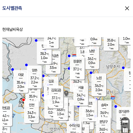
close
도시별관측
장남
판문점
35.0
℃
1.2
m/s
화현
34.9
동두천
℃
남면
-
현재날씨
육상
mm
파주
1.1
홈
m/s
포천
34.0
-
33.9
℃
mm
℃
34.4
℃
34.7
1.0
0.9
m/s
℃
m/s
-
양주
35.8
m/s
가
℃
-
1
-
mm
m/s
mm
-
mm
2.0
m/s
-
탄현
mm
37.4
-
3
℃
mm
남방
1.8
m/s
1
38.3
℃
-
파주금촌
mm
1.0
m/s
36.1
℃
-
장흥면
mm
0.9
m/s
35.9
℃
-
mm
3.5
m/s
37.1
℃
양촌
-
mm
창
-
m/s
은평
대곶
-
mm
37.2
노원
℃
-
김포
36.3
2.2
℃
35.4
m/s
℃
-
m/
-
1.4
36.3
m/s
mm
2.0
℃
m/s
서울
-
경서동
36.0
m
-
2.0
℃
mm
-
김포(공)
m/s
mm
1.2
-
m/s
mm
34.7
℃
35.9
-
℃
mm
37.1
℃
0.9
m/s
2.6
부천
m/s
1.9
구로
m/s
-
서초
mm
-
광명
mm
인천
송파*
-
mm
인천(공)
35.0
℃
36.6
℃
36.6
과천
경기광주
℃
35.9
0.2
34.3
36.9
m/s
℃
℃
℃
1.5
m/s
1.5
m/s
34.1
-
0.6
℃
mm
3.3
m/s
1.7
m/s
-
m/s
mm
-
35.5
34.0
mm
4.1
-
℃
℃
m/s
-
-
mm
무의도
mm
mm
분당구
1.3
-
1.1
m/s
m/s
mm
수리산길
-
-
mm
mm
5.5
의왕
36.5
℃
℃
1.5
m/s