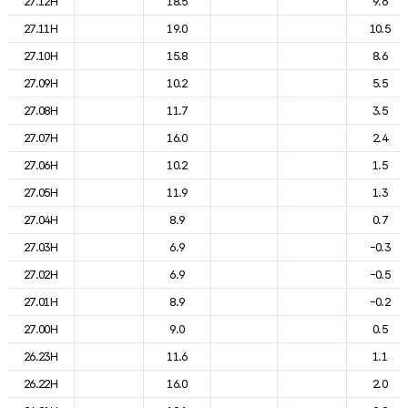
27.12H
18.5
9.6
27.11H
19.0
10.5
27.10H
15.8
8.6
27.09H
10.2
5.5
27.08H
11.7
3.5
27.07H
16.0
2.4
27.06H
10.2
1.5
27.05H
11.9
1.3
27.04H
8.9
0.7
27.03H
6.9
-0.3
27.02H
6.9
-0.5
27.01H
8.9
-0.2
27.00H
9.0
0.5
26.23H
11.6
1.1
26.22H
16.0
2.0