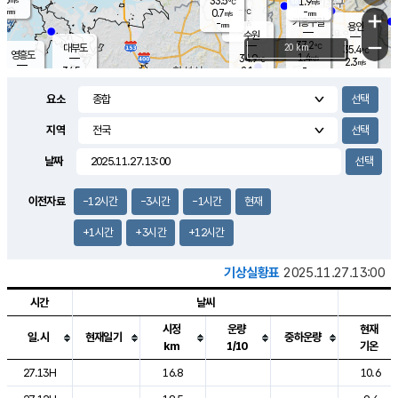
33.5
1.9
m/s
℃
-
-
-
mm
0.7
℃
mm
+
m/s
기흥구갈
-
-
m/s
mm
용인
-
수원
mm
−
37.2
℃
대부도
20 km
35.4
℃
영흥도
1.4
34.9
m/s
℃
2.3
m/s
-
mm
2.1
34.5
m/s
-
℃
mm
32.2
℃
-
오산
1.7
mm
m/s
0.9
m/s
-
mm
요소
-
mm
향남
35.4
℃
1.2
m/s
35.8
-
지역
℃
운평
mm
송탄
1.0
℃
m/s
-
s
mm
34.7
보
℃
날짜
35.9
℃
1.3
m/s
산
2.0
m/s
-
33.
mm
-
mm
1.5
℃
이전자료
-12시간
-3시간
-1시간
현재
-
m
/s
+1시간
+3시간
+12시간
기상실황표
2025.11.27.13:00
시간
날씨
시정
운량
현재
일.시
현재일기
중하운량
km
1/10
기온
도시별 기상실황표로 지점, 날씨, 기온, 강수, 바람, 기압등을 안내한 표입
27.13H
16.8
10.6