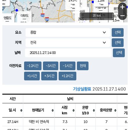
29.3
1.3
m/s
℃
-
-
-
mm
-
℃
mm
+
m/s
기흥구갈
-
-
m/s
mm
용인
-
수원
mm
−
28.1
℃
대부도
20 km
28.7
℃
영흥도
2.4
29.5
m/s
℃
1.5
m/s
-
mm
4.6
28.9
m/s
-
℃
mm
30.2
℃
-
오산
4.1
mm
m/s
7.0
m/s
-
mm
요소
-
mm
향남
28.1
℃
2.2
m/s
29.7
-
지역
℃
운평
mm
송탄
1.5
℃
m/s
-
s
mm
28.5
보
℃
날짜
29.3
℃
3.8
m/s
산
1.3
m/s
-
-
mm
-
mm
-
m
℃
이전자료
-12시간
-3시간
-1시간
현재
-
m
/s
+1시간
+3시간
+12시간
기상실황표
2025.11.27.14:00
시간
날씨
시정
운량
현재
일.시
현재일기
중하운량
km
1/10
기온
도시별 기상실황표로 지점, 날씨, 기온, 강수, 바람, 기압등을 안내한 표입
27.14H
약한 비 연속적
7.3
10
7
6.8