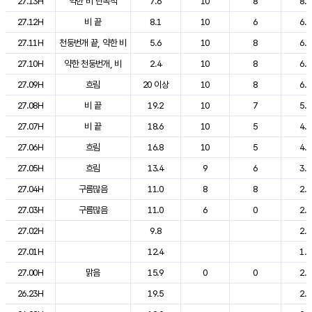
27.13H
약한 비 단속적
7.6
10
8
8.2
27.12H
비 끝
8.1
10
6
6.9
27.11H
천둥번개 끝, 약한 비
5.6
10
8
6.1
27.10H
약한 천둥번개, 비
2.4
10
8
6.0
27.09H
흐림
20 이상
10
8
6.2
27.08H
비 끝
19.2
10
7
5.4
27.07H
비 끝
18.6
10
5
4.9
27.06H
흐림
16.8
10
5
4.5
27.05H
흐림
13.4
9
6
3.6
27.04H
구름많음
11.0
8
8
2.9
27.03H
구름많음
11.0
6
0
2.4
27.02H
9.8
2.0
27.01H
12.4
1.7
27.00H
맑음
15.9
0
0
2.0
26.23H
19.5
2.3