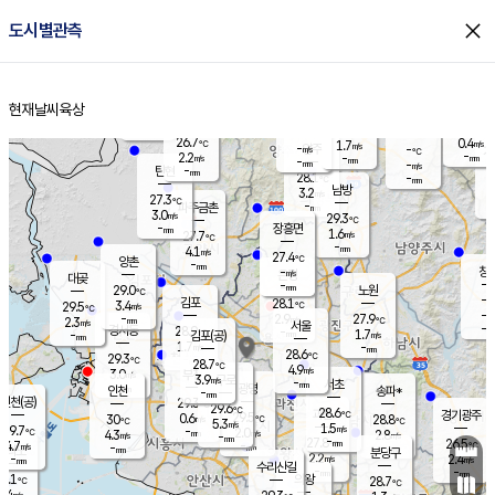
close
도시별관측
장남
판문점
27.0
℃
2.0
m/s
화현
26.5
동두천
℃
남면
-
현재날씨
육상
mm
파주
2.6
홈
m/s
포천
25.8
-
28.1
℃
mm
℃
27.3
℃
26.7
0.4
1.7
m/s
℃
m/s
-
양주
-
m/s
가
℃
-
2.2
-
mm
m/s
mm
-
mm
-
m/s
-
탄현
mm
28.1
-
2
℃
mm
남방
3.2
m/s
0
27.3
℃
-
파주금촌
mm
3.0
m/s
29.3
℃
-
장흥면
mm
1.6
m/s
27.7
℃
-
mm
4.1
m/s
27.4
℃
양촌
-
mm
창
-
m/s
은평
대곶
-
mm
29.0
노원
℃
-
김포
28.1
3.4
℃
29.5
m/s
℃
-
m/
-
2.9
27.9
m/s
mm
2.3
℃
m/s
서울
-
경서동
28.9
m
-
1.7
℃
mm
-
김포(공)
m/s
mm
1.7
-
m/s
mm
28.6
℃
29.3
-
℃
mm
28.7
℃
4.9
m/s
3.0
부천
m/s
3.9
구로
m/s
-
서초
mm
-
광명
mm
인천
송파*
-
mm
인천(공)
29.3
℃
29.6
℃
28.6
과천
경기광주
℃
29.5
0.6
30
28.8
m/s
℃
℃
℃
5.3
m/s
1.5
m/s
29.7
-
2.0
℃
mm
4.3
m/s
2.8
m/s
-
m/s
mm
-
27.8
26.5
mm
4.7
-
℃
℃
m/s
-
-
mm
무의도
mm
mm
분당구
2.2
-
2.4
m/s
m/s
mm
수리산길
-
-
mm
mm
8.1
의왕
28.7
℃
℃
3.4
m/s