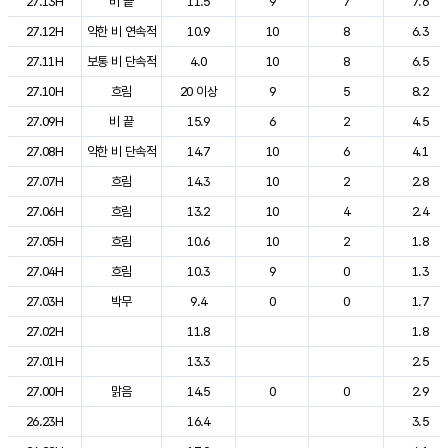
27.13H
비 끝
11.5
9
7
7.6
27.12H
약한 비 연속적
10.9
10
8
6.3
27.11H
보통 비 단속적
4.0
10
8
6.5
27.10H
흐림
20 이상
9
5
8.2
27.09H
비 끝
15.9
6
2
4.5
27.08H
약한 비 단속적
14.7
10
6
4.1
27.07H
흐림
14.3
10
2
2.8
27.06H
흐림
13.2
10
4
2.4
27.05H
흐림
10.6
10
2
1.8
27.04H
흐림
10.3
9
0
1.3
27.03H
박무
9.4
0
0
1.7
27.02H
11.8
1.8
27.01H
13.3
2.5
27.00H
맑음
14.5
0
0
2.9
26.23H
16.4
3.5