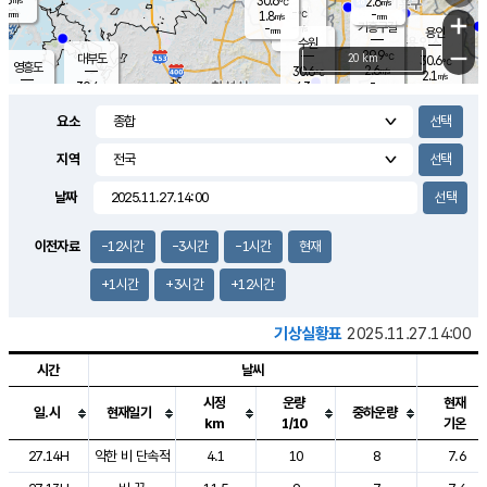
30.6
2.6
m/s
℃
-
-
-
mm
1.8
℃
mm
+
m/s
기흥구갈
-
-
m/s
mm
용인
-
수원
mm
−
29.9
℃
대부도
20 km
30.6
℃
영흥도
2.6
30.6
m/s
℃
2.1
m/s
-
mm
4.3
30.4
m/s
-
℃
mm
31.1
℃
-
오산
4.3
mm
m/s
6.8
m/s
-
mm
요소
-
mm
향남
29.6
℃
2.8
m/s
31.8
-
지역
℃
운평
mm
송탄
-
℃
m/s
-
s
mm
30.5
보
℃
날짜
31.1
℃
3.3
m/s
산
1.6
m/s
-
29.
mm
-
mm
1.6
℃
이전자료
-12시간
-3시간
-1시간
현재
-
m
/s
+1시간
+3시간
+12시간
기상실황표
2025.11.27.14:00
시간
날씨
시정
운량
현재
일.시
현재일기
중하운량
km
1/10
기온
도시별 기상실황표로 지점, 날씨, 기온, 강수, 바람, 기압등을 안내한 표입
27.14H
약한 비 단속적
4.1
10
8
7.6