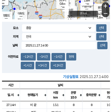
33.9
1.8
m/s
℃
-
-
-
mm
0.8
℃
mm
+
m/s
기흥구갈
-
-
m/s
mm
용인
-
수원
mm
−
35.4
℃
대부도
20 km
34.3
℃
영흥도
1.8
32.8
m/s
℃
1.8
m/s
-
mm
1.7
33.6
m/s
-
℃
mm
30.9
℃
-
오산
2.0
mm
m/s
2.5
m/s
-
mm
요소
-
mm
향남
34.2
℃
2.0
m/s
33.4
-
지역
℃
운평
mm
송탄
1.4
℃
m/s
-
s
mm
33.3
보
℃
날짜
34.7
℃
2.6
m/s
산
1.7
m/s
-
31.
mm
-
mm
0.5
℃
이전자료
-12시간
-3시간
-1시간
현재
-
m
/s
+1시간
+3시간
+12시간
기상실황표
2025.11.27.14:00
시간
날씨
시정
운량
현재
일.시
현재일기
중하운량
km
1/10
기온
도시별 기상실황표로 지점, 날씨, 기온, 강수, 바람, 기압등을 안내한 표입
27.14H
비 끝
13.1
8
8
10.