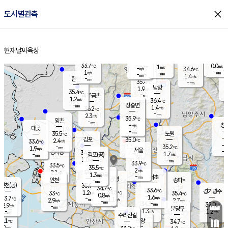
close
도시별관측
장남
판문점
33.6
℃
0.8
m/s
화현
36.1
동두천
℃
남면
-
현재날씨
육상
mm
파주
1.0
홈
m/s
포천
35.2
-
34.3
℃
mm
℃
34.4
℃
33.7
0.0
1
m/s
℃
m/s
-
양주
34.6
m/s
가
℃
-
1
-
mm
m/s
mm
-
mm
1.4
m/s
-
탄현
mm
35.4
-
3
℃
mm
남방
1.9
m/s
0
35.4
℃
-
파주금촌
mm
1.2
m/s
36.4
℃
-
장흥면
mm
1.4
m/s
36.2
℃
-
mm
2.3
m/s
35.9
℃
양촌
-
mm
창
-
m/s
은평
대곶
-
mm
35.5
노원
℃
-
김포
35.0
2.4
℃
33.6
m/s
℃
-
m/
-
1.1
35.2
m/s
mm
1.9
℃
m/s
서울
-
경서동
34.7
m
-
1.7
℃
mm
-
김포(공)
m/s
mm
1.0
-
m/s
mm
33.9
℃
33.5
-
℃
mm
35.5
℃
2
m/s
2.1
부천
m/s
1.3
구로
m/s
-
서초
mm
-
광명
mm
인천
송파*
-
mm
인천(공)
35.9
℃
34.7
℃
33.6
과천
경기광주
℃
34.5
1.2
33
35.4
m/s
℃
℃
℃
0.8
m/s
1.6
m/s
33.7
-
1.1
℃
mm
2.9
m/s
2.7
m/s
-
m/s
mm
-
34.3
32.0
mm
2.9
-
℃
℃
m/s
-
-
mm
무의도
mm
mm
분당구
1.3
-
1.2
m/s
m/s
mm
수리산길
-
-
mm
mm
4.1
의왕
34.7
℃
℃
2.0
m/s