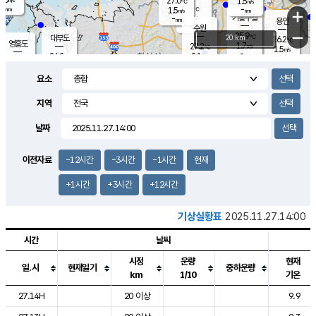
27.0
1.5
m/s
℃
-
-
-
mm
1.5
℃
mm
+
m/s
기흥구갈
-
-
m/s
mm
용인
-
수원
mm
−
25.9
℃
대부도
20 km
26.2
℃
영흥도
1.7
27.2
m/s
℃
1.5
m/s
-
mm
2.1
26.2
m/s
-
℃
mm
27.7
℃
-
오산
2.9
mm
m/s
7.2
m/s
-
mm
요소
-
mm
향남
26.5
℃
2.3
m/s
27.5
-
지역
℃
운평
mm
송탄
-
℃
m/s
-
s
mm
26.0
보
℃
날짜
26.4
℃
2.8
m/s
산
0.8
m/s
-
-
mm
-
mm
-
m
℃
이전자료
-12시간
-3시간
-1시간
현재
-
m
/s
+1시간
+3시간
+12시간
기상실황표
2025.11.27.14:00
시간
날씨
시정
운량
현재
일.시
현재일기
중하운량
km
1/10
기온
도시별 기상실황표로 지점, 날씨, 기온, 강수, 바람, 기압등을 안내한 표입
27.14H
20 이상
9.9