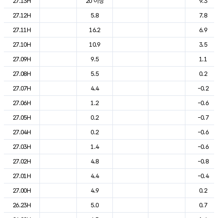
27.13H
20 이상
9.3
27.12H
5.8
7.8
27.11H
16.2
6.9
27.10H
10.9
3.5
27.09H
9.5
1.1
27.08H
5.5
0.2
27.07H
4.4
-0.2
27.06H
1.2
-0.6
27.05H
0.2
-0.7
27.04H
0.2
-0.6
27.03H
1.4
-0.6
27.02H
4.8
-0.8
27.01H
4.4
-0.4
27.00H
4.9
0.2
26.23H
5.0
0.7