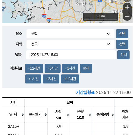
+
−
20 km
요소
지역
날짜
이전자료
-12시간
-3시간
-1시간
현재
+1시간
+3시간
+12시간
기상실황표
2025.11.27.15:00
시간
날씨
시정
운량
현재
일.시
현재일기
중하운량
km
1/10
기온
도시별 기상실황표로 지점, 날씨, 기온, 강수, 바람, 기압등을 안내한 표입
27.15H
7.9
1.9