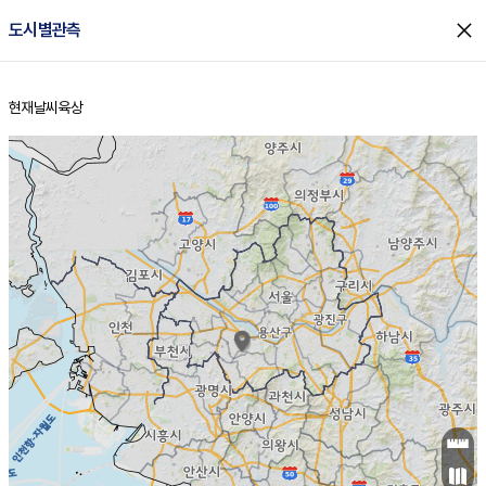
close
도시별관측
현재날씨
육상
홈