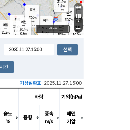
31.4
℃
강림
1.4
m/s
원주
-
흥천
mm
29.5
℃
문막
1.6
m/s
30.8
℃
32.6
-
℃
mm
+
1.7
설봉
m/s
30.7
℃
여주
-
m/s
이천
-
mm
1.4
m/s
-
마장
mm
신림
31.0
부론
-
귀래
−
℃
mm
30.7
20 km
℃
30.4
℃
1.6
m/s
0.8
31.8
m/s
℃
29.9
0.8
m/s
℃
-
30.8
30.9
mm
℃
-
℃
mm
1.2
m/s
-
2.2
mm
m/s
1.5
0.9
m/s
m/s
-
mm
-
백운
mm
-
-
mm
mm
백암
장호원
30.2
℃
0.4
m/s
30.5
℃
32.3
엄정
℃
-
mm
2.5
m/s
0.7
m/s
노은
-
mm
-
31.0
mm
℃
개
2시간
0.5
m/s
31.1
℃
-
mm
9
0.9
℃
m/s
-
/s
mm
m
기상실황표
2025.11.27.15:00
바람
기압(hPa)
습도
풍속
해면
풍향
%
m/s
기압