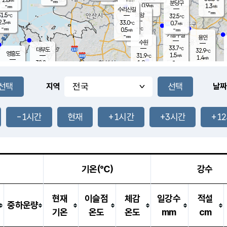
-
-
mm
무의도
mm
mm
분당구
0.9
-
1.3
m/s
m/s
mm
수리산길
-
-
mm
mm
1.5
의왕
32.5
℃
℃
2.3
33.0
m/s
0.7
m/s
℃
-
-
-
mm
0.5
℃
mm
m/s
기흥구갈
-
-
m/s
mm
용인
-
수원
mm
33.7
℃
대부도
32.9
℃
영흥도
1.5
31.9
m/s
℃
1.4
m/s
-
mm
1.9
32.2
m/s
-
℃
mm
31.3
℃
-
오산
2.5
mm
m/s
1.2
m/s
-
mm
-
mm
향남
32.5
℃
지역
날짜
1.1
m/s
32.1
-
℃
운평
mm
송탄
-
℃
m/s
-
s
mm
31.8
보
℃
32.4
-1시간
현재
+1시간
+3시간
+1
℃
2.0
m/s
산
2.2
m/s
-
29.
mm
-
mm
-
m
℃
-
m
/s
기온(℃)
강수
현재
이슬점
체감
일강수
적설
중하운량
기온
온도
온도
mm
cm