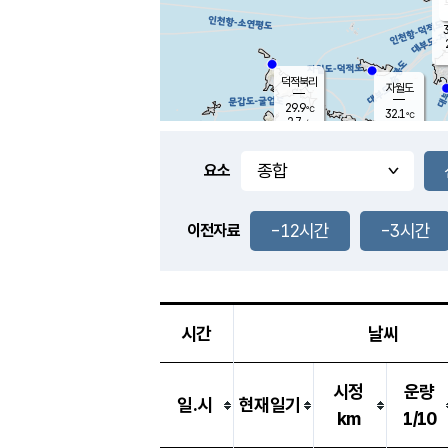
3
덕적북리
자월도
29.9
℃
32.1
℃
2.7
m/s
0.8
m/s
-
mm
-
mm
요소
풍도
28.9
덕적지도
2.0
m/
-
-12시간
-3시간
mm
이전자료
28.0
℃
대
3.3
m/s
-
mm
30.5
1.4
m
-
mm
시간
날씨
시정
운량
일.시
현재일기
km
1/10