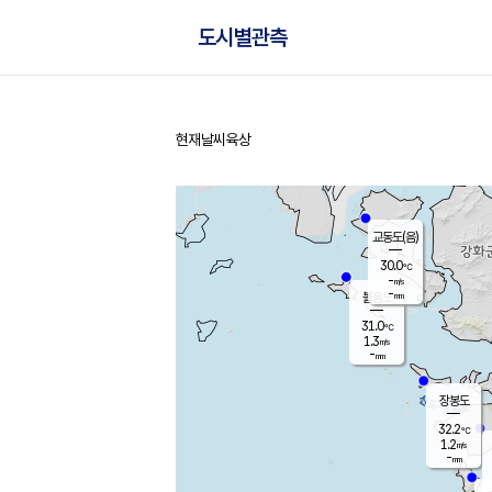
도시별관측
현재날씨
육상
홈
교동도(음)
30.0
℃
-
m/s
-
mm
볼음도
대연평
31.0
℃
1.3
m/s
31.7
℃
-
mm
1.1
m/s
-
mm
장봉도
32.2
℃
1.2
m/s
-
mm