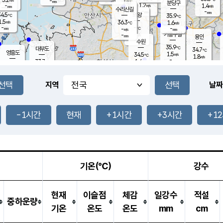
-
-
mm
무의도
mm
mm
분당구
1.2
-
1.4
m/s
m/s
mm
수리산길
-
-
mm
mm
4.5
의왕
35.9
℃
℃
1.5
36.3
m/s
1.6
m/s
℃
-
-
-
mm
-
℃
mm
m/s
기흥구갈
-
-
m/s
mm
용인
-
수원
mm
35.9
℃
대부도
34.7
℃
영흥도
1.5
34.5
m/s
℃
1.8
m/s
-
mm
1.6
33.7
m/s
-
℃
mm
32.7
℃
-
오산
2.3
mm
m/s
1.2
m/s
-
mm
-
mm
향남
34.5
℃
지역
날짜
1.9
m/s
34.9
-
℃
운평
mm
송탄
1.4
℃
m/s
-
s
mm
34.0
보
℃
35.0
-1시간
현재
+1시간
+3시간
+1
℃
1.8
m/s
산
2.1
m/s
-
-
mm
-
mm
-
m
℃
-
m
/s
기온(℃)
강수
현재
이슬점
체감
일강수
적설
중하운량
기온
온도
온도
mm
cm