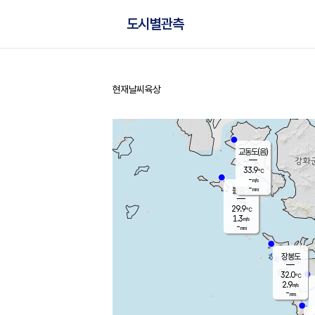
도시별관측
현재날씨
육상
홈
교동도(음)
33.9
℃
-
m/s
-
mm
볼음도
대연평
29.9
℃
1.3
m/s
32.8
℃
-
mm
1.4
m/s
-
mm
장봉도
32.0
℃
2.9
m/s
-
mm