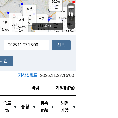
35.0
℃
강림
1.5
m/s
원주
-
흥천
mm
33.4
℃
문막
1.2
m/s
34.7
℃
-
-
℃
mm
+
1.5
설봉
m/s
34.4
℃
여주
-
m/s
이천
-
mm
1.9
m/s
-
마장
mm
신림
35.1
부론
-
귀래
−
℃
mm
33.8
20 km
℃
33.6
℃
1.5
m/s
0.9
35.6
m/s
℃
33.4
1
m/s
℃
-
33.7
33.2
mm
℃
-
℃
mm
1.8
m/s
-
2.3
mm
m/s
1.6
0.8
m/s
m/s
-
mm
-
백운
mm
-
-
mm
mm
백암
장호원
33.9
℃
2.8
m/s
33.6
℃
34.1
엄정
℃
-
mm
1.6
m/s
1.2
m/s
노은
-
mm
-
33.9
mm
℃
개
2시간
1.8
m/s
34.3
℃
-
mm
0.6
℃
m/s
-
/s
mm
m
기상실황표
2025.11.27.15:00
바람
기압(hPa)
습도
풍속
해면
풍향
%
m/s
기압