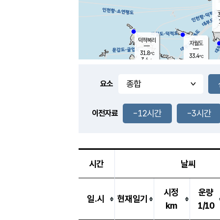
3
덕적북리
자월도
31.8
℃
33.4
℃
3.4
m/s
1.1
m/s
-
mm
-
mm
요소
풍도
31.2
덕적지도
1.4
m/
-
-12시간
-3시간
mm
이전자료
30.6
℃
대
2.3
m/s
-
mm
33.1
2.8
m
-
mm
시간
날씨
시정
운량
일.시
현재일기
km
1/10