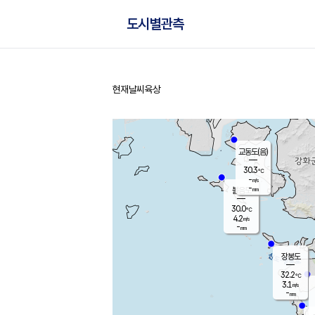
도시별관측
현재날씨
육상
홈
교동도(음)
30.3
℃
-
m/s
-
mm
볼음도
대연평
30.0
℃
4.2
m/s
30.9
℃
-
mm
1.7
m/s
-
mm
장봉도
32.2
℃
3.1
m/s
-
mm