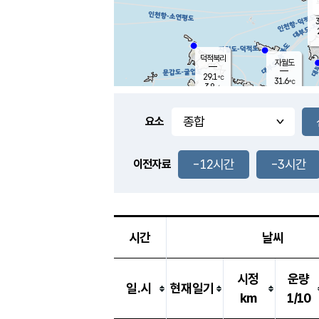
3
덕적북리
자월도
29.1
℃
31.6
℃
3.8
m/s
1.1
m/s
-
mm
-
mm
요소
풍도
29.1
덕적지도
3.1
m/
-
-12시간
-3시간
mm
이전자료
29.0
℃
대
3.1
m/s
-
mm
30.9
8.0
m
-
mm
시간
날씨
시정
운량
일.시
현재일기
km
1/10