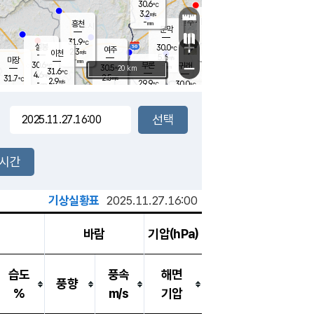
30.6
℃
강림
3.2
m/s
원주
-
흥천
mm
27.1
℃
문막
1.5
m/s
30.8
℃
31.9
-
℃
mm
+
3.1
설봉
m/s
30.0
℃
여주
2.3
m/s
이천
-
mm
5.6
m/s
-
마장
mm
신림
30.6
부론
-
귀래
−
℃
mm
30.5
20 km
℃
31.6
℃
4.6
m/s
2.5
31.7
m/s
℃
27.7
2.9
m/s
℃
-
29.9
30.0
mm
℃
-
℃
mm
2.9
m/s
-
1.9
mm
m/s
3.0
2.3
m/s
m/s
-
mm
-
백운
mm
-
-
mm
mm
백암
장호원
29.7
℃
3.6
m/s
30.3
℃
30.6
엄정
℃
-
mm
1.4
m/s
4.1
m/s
노은
-
mm
-
29.7
mm
℃
개
2시간
4.2
m/s
30.1
℃
-
mm
5
3.7
℃
m/s
-
m/s
mm
m
기상실황표
2025.11.27.16:00
바람
기압(hPa)
습도
풍속
해면
풍향
%
m/s
기압