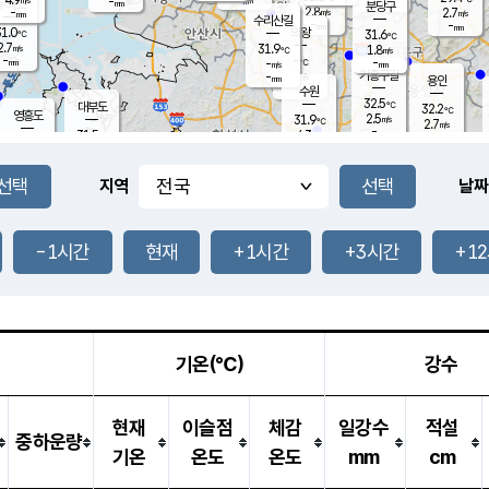
-
-
mm
무의도
mm
mm
분당구
2.8
-
2.7
m/s
m/s
mm
수리산길
-
-
mm
mm
1.0
의왕
31.6
℃
℃
2.7
31.9
m/s
1.8
m/s
℃
-
-
-
mm
-
℃
mm
m/s
기흥구갈
-
-
m/s
mm
용인
-
수원
mm
32.5
℃
대부도
32.2
℃
영흥도
2.5
31.9
m/s
℃
2.7
m/s
-
mm
4.3
31.5
m/s
-
℃
mm
31.5
℃
-
오산
4.4
mm
m/s
4.1
m/s
-
mm
-
mm
향남
30.9
℃
지역
날짜
1.9
m/s
32.1
-
℃
운평
mm
송탄
-
℃
m/s
-
s
mm
31.1
보
℃
32.3
-1시간
현재
+1시간
+3시간
+1
℃
3.8
m/s
산
2.2
m/s
-
30.
mm
-
mm
1.1
℃
-
m
/s
기온(℃)
강수
현재
이슬점
체감
일강수
적설
중하운량
기온
온도
온도
mm
cm