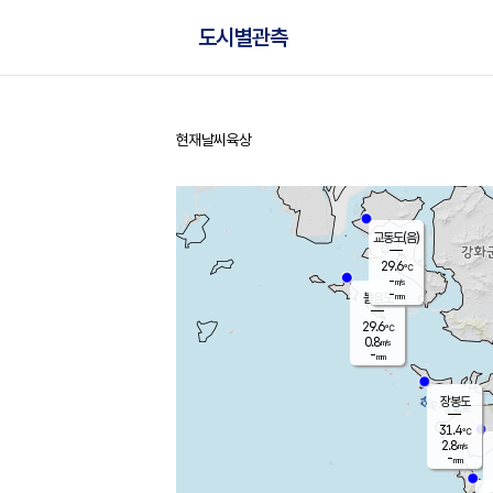
도시별관측
현재날씨
육상
홈
교동도(음)
29.6
℃
-
m/s
-
mm
볼음도
대연평
29.6
℃
0.8
m/s
31.8
℃
-
mm
1.6
m/s
-
mm
장봉도
31.4
℃
2.8
m/s
-
mm