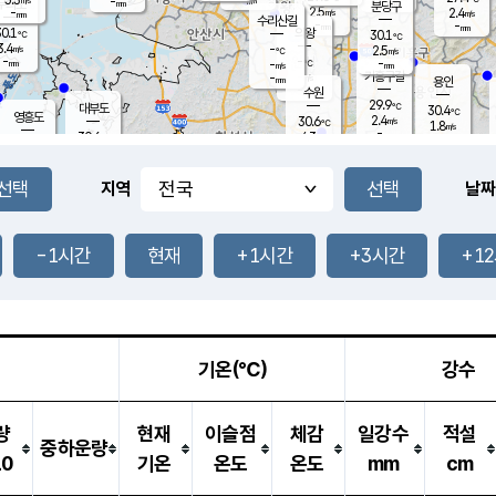
-
-
mm
무의도
mm
mm
분당구
2.5
-
2.4
m/s
m/s
mm
수리산길
-
-
mm
mm
0.1
의왕
30.1
℃
℃
3.4
-
m/s
2.5
m/s
℃
-
-
-
mm
-
℃
mm
m/s
기흥구갈
-
-
m/s
mm
용인
-
수원
mm
29.9
℃
대부도
30.4
℃
영흥도
2.4
30.6
m/s
℃
1.8
m/s
-
mm
4.3
30.6
m/s
-
℃
mm
31.2
℃
-
오산
4.8
mm
m/s
6.0
m/s
-
mm
-
mm
향남
29.7
℃
지역
날짜
3.1
m/s
32.0
-
℃
운평
mm
송탄
-
℃
m/s
-
s
mm
30.7
보
℃
31.3
-1시간
현재
+1시간
+3시간
+1
℃
3.5
m/s
산
1.7
m/s
-
29.
mm
-
mm
1.3
℃
-
m
/s
기온(℃)
강수
량
현재
이슬점
체감
일강수
적설
중하운량
10
기온
온도
온도
mm
cm