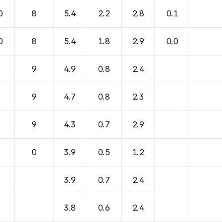
0
8
5.4
2.2
2.8
0.1
0
8
5.4
1.8
2.9
0.0
9
9
4.9
0.8
2.4
9
9
4.7
0.8
2.3
9
9
4.3
0.7
2.9
6
0
3.9
0.5
1.2
3.9
0.7
2.4
3.8
0.6
2.4