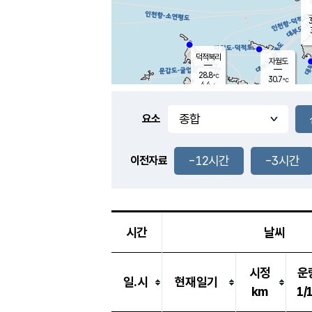
3
덕적북리
자월도
28.8
℃
30.7
℃
4.4
m/s
1.1
m/s
-
mm
-
mm
요소
풍도
29.9
덕적지도
3.8
m/
-
-12시간
-3시간
mm
이전자료
29.5
℃
대
3.8
m/s
-
mm
30.9
7.1
m
-
mm
시간
날씨
시정
운
일.시
현재일기
km
1/