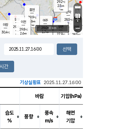
29.2
℃
강림
2.5
m/s
원주
-
흥천
mm
26.3
℃
문막
1.3
m/s
28.6
℃
29.9
-
℃
mm
+
3.9
설봉
m/s
28.5
℃
여주
2.6
m/s
이천
-
mm
2.9
m/s
-
마장
mm
신림
29.6
부론
-
귀래
−
℃
mm
29.0
20 km
℃
29.8
℃
-
m/s
1.7
30.4
m/s
℃
26.6
2.6
m/s
℃
-
27.9
28.5
mm
℃
-
℃
mm
3.2
m/s
-
3.2
mm
m/s
3.7
0.5
m/s
m/s
-
mm
-
백운
mm
-
-
mm
mm
백암
장호원
27.6
℃
3.5
m/s
29.6
℃
30.1
엄정
℃
-
mm
1.6
m/s
3.8
m/s
노은
-
mm
-
28.5
mm
℃
개
2시간
4.6
m/s
28.3
℃
-
mm
4
3.9
℃
m/s
-
m/s
mm
m
기상실황표
2025.11.27.16:00
바람
기압(hPa)
습도
풍속
해면
풍향
%
m/s
기압